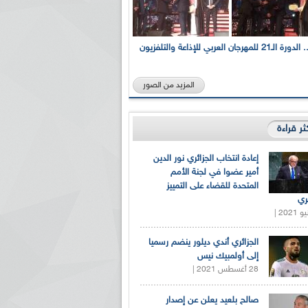
بالصور... الدورة الـ21 للمهرجان العربي للإذاعة والتلفزيون
المزيد من الصور
كثر قراءة
إعادة انتخاب الجزائري نور الدين
أمير عضوا في لجنة الأمم
المتحدة للقضاء على التمييز
ري
الجزائري أندي ديلور ينضم رسميا
إلى أولمبيك نيس
28 أغسطس 2021 |
صالح بلعيد يعلن عن إصدار