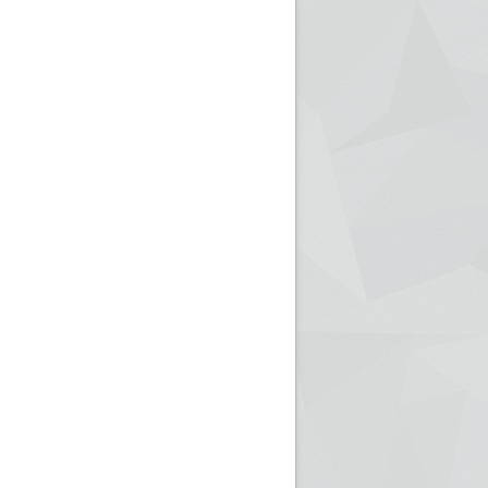
ريم الإذاعة الجزائرية للرياضيين البارالمبيين المتوجين
بالصور... اللقاء الوطني لمديري الإذ
اليات في طوكيو
حول مرافقة وتغطية الإنتخابات المحلية لـ27 نوفمب