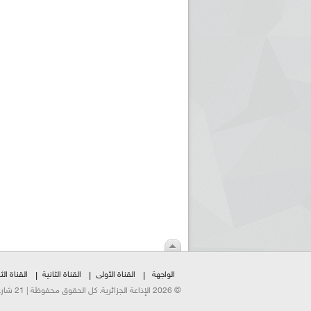
الواجهة
القناة الأولى
القناة الثانية
القناة الثا
© 2026 الإذاعة الجزائرية. كل الحقوق محفوظة | 21 شارع الشهداء | هاتف:023500301 | فاكس:021230823/25