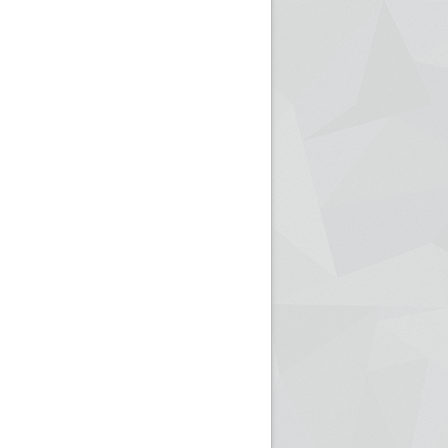
ريم الإذاعة الجزائرية للرياضيين البارالمبيين المتوجين
بالصور... اللقاء الوطني لمديري الإذ
اليات في طوكيو
حول مرافقة وتغطية الإنتخابات المحلية لـ27 نوفمب