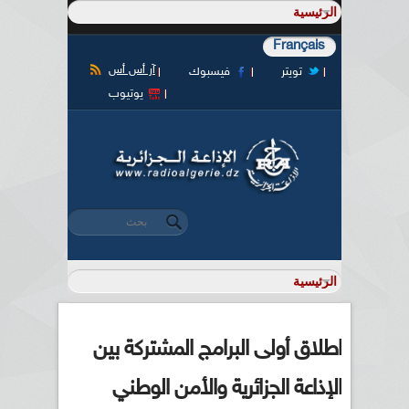
Français
آر أس أس
تويتر
فيسبوك
يوتيوب
‏بحث ‏
استمارة البحث
اطلاق أولى البرامج المشتركة بين
الإذاعة الجزائرية والأمن الوطني