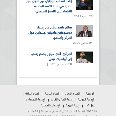
إعادة انتخاب الجزائري نور الدين أمير
عضوا في لجنة الأمم المتحدة
للقضاء على التمييز العنصري
25 يونيو 2021 |
صالح بلعيد يعلن عن إصدار
موسوعتين علميتين جديدتين حول
الجزائر وأعلامها
04 مارس 2020 |
الجزائري أندي ديلور ينضم رسميا
إلى أولمبيك نيس
28 أغسطس 2021 |
الواجهة
القناة الأولى
القناة الثانية
القناة الثالثة
الإذاعة الدولية
إذاعة القرآن الكريم
الإذاعة الثقافة
جيل FM
إذعة البهجة
الإذاعات المحلية
© 2026 الإذاعة الجزائرية. كل الحقوق محفوظة | 21 شارع