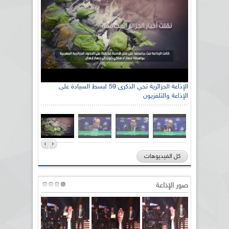
رئيس اللجنة الوطنية الجزائرية للتضامن مع الشعب
الإذاعة الجزائرية تحي الذكرى 59 لبسط السيادة على
الإذاعة والتلفزيون
الصحراوي السيد سعيد العياشي
كل الفيديوهات
صور الإذاعة