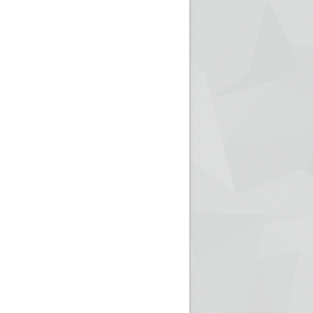
ريم الإذاعة الجزائرية للرياضيين البارالمبيين المتوجين
بالصور... اللقاء الوطني لمديري الإذ
اليات في طوكيو
حول مرافقة وتغطية الإنتخابات المحلية لـ27 نوفمب