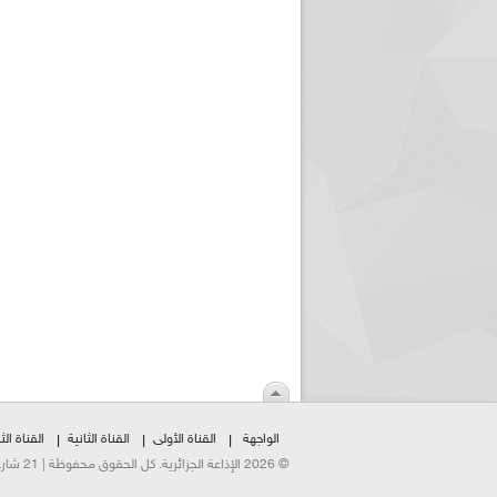
الواجهة
القناة الأولى
القناة الثانية
القناة الثا
© 2026 الإذاعة الجزائرية. كل الحقوق محفوظة | 21 شارع الشهداء | هاتف:023500301 | فاكس:021230823/25