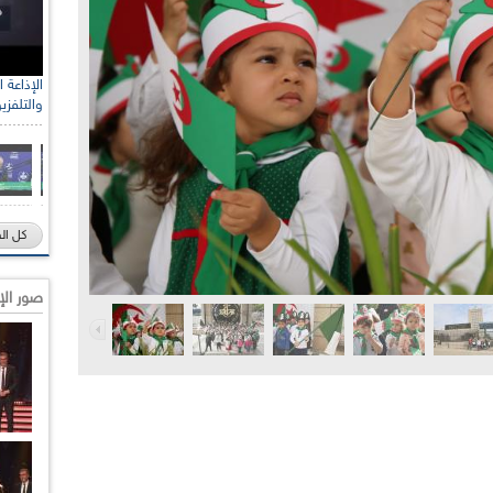
رئيس الل
والتلفزي
الصحراو
كل ال
صور الإ