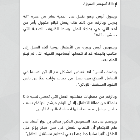
لإعالة أسرهم المعوزة.
ويقول أنيس وهو طفل في الحدية عشر من عمره "انه
يدرس وبالرغم من ذلك فانه يعمل كبائع متجول بأمر من
أمه التي هي بحاجة للمال وسط الظروف الصعبة التي
تعيشها عائلته".
ويتعرض أنيس وغيره من الأطفال يوميا أثناء العمل إلى
متاعب بالجملة قد لا تتحملها أجسامهم النحيلة التي لم تبلغ
الحلم بعد.
ويضيف أنيس" انه يتعرض لمشاكل مع الزبائن لاسيما في
التعامل النقدي فهو يضل في ذهاب وإياب بحثا عن باقي
النقود المستحقة للزبائن".
وبالرغم من معطيات مفتشية العمل التي تحصي نسبة 0.5
بالمائة من عمالة الأطفال إلا أن الرقم مرشح للارتفاع بسبب
تداخل عوامل عدة، مخلفاتها اجتماعية بالدرجة الأولى.
ويوضح في هذا الخصوص الدكتور صالح بن نوار أستاذ في
علم الاجتماع"أن الذهاب للعمل في سن مبكر يؤثر على
الطفل تأثيرا سلبيا جدا وهذا يعني تحطيم مستقبل الطفل".