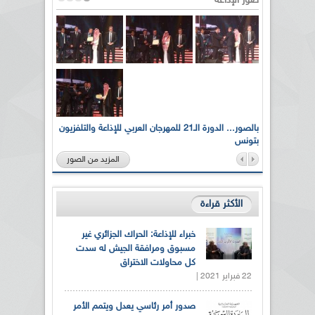
صور الإذاعة
لى أرواح
بالصور... الدورة الـ21 للمهرجان العربي للإذاعة والتلفزيون
بتونس
المزيد من الصور
الأكثر قراءة
خبراء للإذاعة: الحراك الجزائري غير
مسبوق ومرافقة الجيش له سدت
كل محاولات الاختراق
22 فبراير 2021 |
صدور أمر رئاسي يعدل ويتمم الأمر