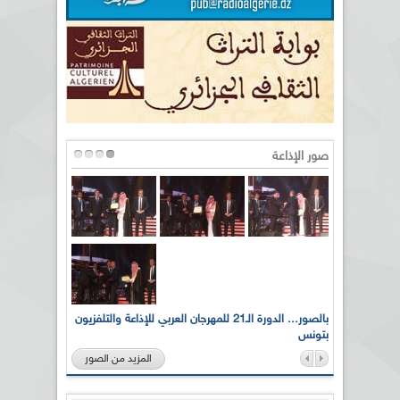
صور الإذاعة
لى أرواح
بالصور... الدورة الـ21 للمهرجان العربي للإذاعة والتلفزيون
بتونس
المزيد من الصور