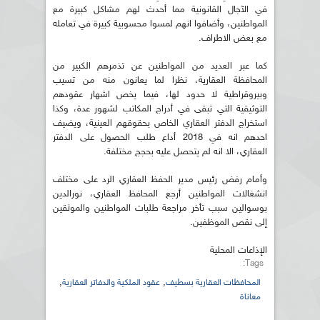
في الآجال القانونية مما أحدث لهم مشاكل كبيرة مع
المواطنين، وأضافوا انهم لمسوا محسوبية كبيرة في تعامله
مع بعض الاطراف.
كما عبر العديد من المواطنين عن تذمرهم الكبير من
المحافظة العقارية، نظرا لما يعانون منه من تسيب
وبيروقراطية لا حدود لها، فيما يخص اشهار عقودهم
التوثيقية التي تبقى في أدراج المكاتب لشهور عدة، وكذا
استخراج الدفتر العقاري الخاص بحقوقهم العينية، ويضيف
احدهم انه في 2018 أداع طلب الحصول على الدفتر
العقاري، الا انه لم يتحصل عليه بحجج مختلفة.
وأمام رفض رئيس مدير الحفظ العقاري الرد على مختلف
انشغالات المواطنين أرجع المحافظ العقاري، نورالدين
بوسوالين سبب تأخر مراجعة طلبات المواطنين والموثقين
إلى نقص الموظفين.
الإذاعات المحلية
Tags:
,
,
المحافظات العقارية بسطيف
عقود الملكية والدفاتر العقارية
معاناة