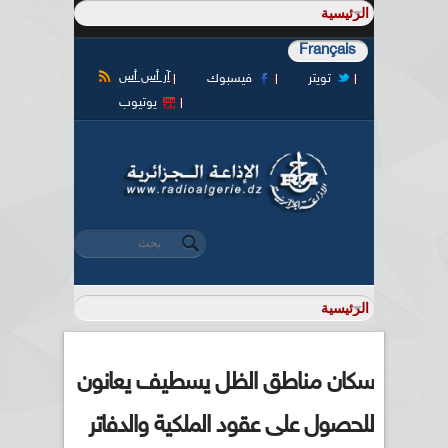
Français
آر أس أس
تويتر
فيسبوك
يوتيوب
‏بحث ‏
استمارة البحث
سكان مناطق الظل يسطيف يعانون
للحصول على عقود الملكية والدفاتر