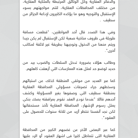
والدفاتر العقارية وكل الوثائق المرتبطة بالملكية العقارية،
من مختلف المحافظات العقارية، لتتم مواجهتهم بسوء
الإستقبال والتوجيه وهو ما يؤكده الكثيرون لإذاعة الجزائر من
سطيف .
وفي هذا الصدد قال أحد المواطنين، "قطعت مسافة
طويلة في ظروف مناخية صعبة لكن الإستقبال لم يكن جيدا
ويتم منعنا من الدخول وتوجيهنا بطريقة غير لائقة لمكاتب
أخرى".
وطالب هؤلاء بضرورة تدخل السلطات والضرب بيد من
حديد لوضع حد لمثل هذه الممارسات التي أرهقت كاهلهم.
كما عبر العديد من موثقي المنطقة كذلك عن استيائهم
وسخطهم جراء تصرفات مسؤولي المحافظة العقارية
بمنطقة سطيف التي وصفوها بغير المسؤولة وكشف
أحدهم قائلا "عندما نودع العقد نقوم بمرافقته بصك بنكي
يمثل رسوم الإشهار، المحافظة العقارية تأخذ مستحقاتها
لكن نجد أنفسنا ننتظر أزيد من ثلاثة سنوات للحصول على
العقود".
كما عبر البعض الأخر عن غضبهم الكبير من المحافظة
العقارية التي تتماطل كثيرا في اشهار العقود أو الرد عليها