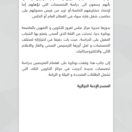
بأنهم يسعون الى دراسة التخصصات التي تؤهلهم إما
لإنشاء مشاريعهم الخاصة،أو تزيد من فرص حصولهم على
مناصب شغل قارة سواء في القطاع العام أو الخاص.
بدورها مديرة مركز عباس لغرور للتكوين و التمهين بالعاصمة
بونايرة دنيا، تحدثت عن الثقة الذي أضحى يتمتع بها الشباب
المقبل على الدراسة، حيث بات دقيقا في اختياراته لمختلف
التخصصات،و لعل أبرزها الترصيص الصحي والغاز والاعلام
الآلي والالكتروميكانيك.
إلى جانب هذا وقفت بونايرة على اهتمام المتربصين بدراسة
تخصصات جديدة أدرجت في مراكز التكوين كتلك التي
تشمل الطاقات المتجددة و البيئة و الزراعة.
المصدر:الإذعة الجزائرية