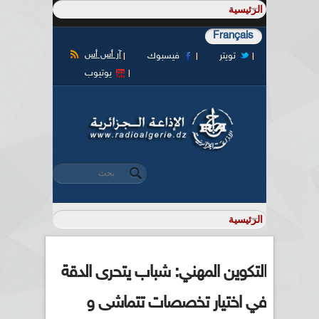
Français
آر أس أس
تويتر
فيسبوك
يوتيوب
‏بحث ‏
استمارة البحث
التكوين المهني: شباب يتحرى الدقة
في اختيار تخصصات تتماشى و