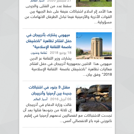
27 سبتمبر 2020
,
آسيا
العالم
سقط عدد من القتلى والجرحى
هذا الأحد إثر اندلاع اشتباكات عنيفة على خط الجبهة بين
القوات الأذرية والأرمينية فيما تبادل الطرفان الاتهامات عن
مسؤولية...
ميهوبي يشارك بأذربيجان في
حفل افتتاح تظاهرة "ناخشيفان
عاصمة الثقافة الإسلامية"
18 يونيو 2018
ثقافة وفنون
يشارك وزير الثقافة عز الدين
ميهوبي هذا الاثنين بجمهورية أذربيجان في حفل افتتاح
فعاليات تظاهرة "ناخشيفان عاصمة الثقافة الإسلامية
2018" وفق بيان...
مقتل 3 جنود في اشتباكات
جديدة بين أرمينيا وأذربيجان
05 أبريل 2016
,
آسيا
العالم
قالت وزارة الدفاع في أذربيجان
إن ثلاثة من جنودها قتلوا بعد أن
تجددت الاشتباكات مع انفصاليين تدعمهم أرمينيا في إقليم
ناغورني قره باغ الانفصالي أمس...