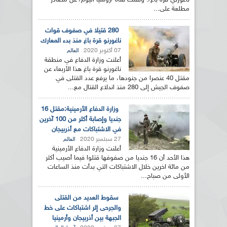
ناغورني قره باغ/. ونقلت قناة /روسيا اليوم/ عن مصادر
مطلعة على...
280 قتيلا في صفوف قوات
ناغورنو قرة باغ منذ بدء المعارك
07 أكتوبر 2020
العالم
أعلنت وزارة الدفاع في منطقة
ناغورنو قرة باغ هذا الأربعاء عن
مقتل 40 عنصرا من جنودها، ما يرفع عدد القتلى في
صفوف الجيش إلى 280 منذ اندلاع القتال مع...
وزارة الدفاع الأرمينية:مقتل 16
جنديا وإصابة أكثر من 100 آخرين
في الاشتباكات مع أذربيجان
27 سبتمبر 2020
العالم
أعلنت وزارة الدفاع الأرمينية
هذا الأحد أن 16 جنديا من صفوفها قتلوا فيما أصيب أكثر
من مائة اخرين خلال الاشتباكات التي بدأت منذ الساعات
الأولى من صباح...
سقوط العديد من القتلى
والجرحى إثر اشتباكات على خط
الجبهة بين أذربيجان وأرمينيا