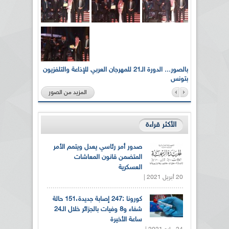
لى أرواح
بالصور... الدورة الـ21 للمهرجان العربي للإذاعة والتلفزيون
بتونس
المزيد من الصور
الأكثر قراءة
صدور أمر رئاسي يعدل ويتمم الأمر
المتضمن قانون المعاشات
العسكرية
20 أبريل 2021 |
كورونا :247 إصابة جديدة،151 حالة
شفاء و8 وفيات بالجزائر خلال الـ24
ساعة الأخيرة