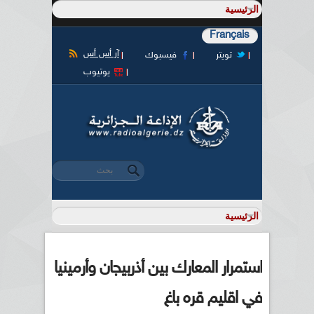
Français
آر أس أس
تويتر
فيسبوك
يوتيوب
‏بحث ‏
استمارة البحث
استمرار المعارك بين أذربيجان وأرمينيا
في اقليم قره باغ