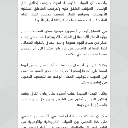
وأضاف أن القوات الأرمينية انتهكت وقف إطلاق النار
الإنساني المؤقت المتفق عليه وتعرضت المناطق السكنية
الأذربيجانية ومواقع القتال لقصف مدفعي ثقيل الليلة
الماضية وذلك بحسب ما ذكرته وكالة أذرتاج الأذرية .
في المقابل أوضح أرتسورن هوفهانيسيان المتحدث باسم
وزارة الدفاع الأرمينية إن القوات الأذربيجانية شنت في وقت
مبكر من صباح اليوم هجوما واسع النطاق بالاتجاه الشمالي
لخط المعارك الأمامي في قره باغ، مشيرا الى أن الهجوم
سبقه قصف مدفعي مكثف.
وكانت كل من أذربيجان وأرمينيا قد أعلنتا قبل يومين أنهما
اتفقتا على "هدنة إنسانية" جديدة دخلت حيز التنفيذ منتصف
ليل السبت بالتوقيت المحلي لوضع حد للتصعيد الدموي
في إقليم قره باغ.
وتأتي الهدنة الجديدة عقب أسبوع على إعلان اتفاق وقف
إطلاق للنار لم يُطبق بين البلدين واتهم كل منهما الآخر
بالمسؤولية عن خرقه.
يذكر أن اشتباكات مسلحة اندلعت في 27 سبتمبر الماضي
على خط التماس بين القوات الأذربيجانية والأرمينية في
إقليم قره باغ والمناطق الحدودية في أخطر تصعيد بين