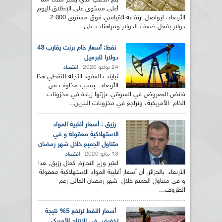
بلغ الذهب الذي يعتبر ملاذا آمنا
أعلى مستوى على الإطلاق اليوم
الأربعاء، ليواصل ارتفاعه القياسي فوق مستوى 2.000
دولار بفعل ضعف الدولار ومراهنات على...
نفط: أسعار خام برنت يقارب 43
دولارا للبرميل
24 يونيو 2020
اقتصاد
تباينت العقود الآجلة للنفطي هذا
الأربعاء، بسبب مخاوف من
فائض المعروض في السوقي عززتها زيادة في مخزونات
الخام الأمريكية، وتراجع في مخزونات البنزين...
رزيق : أسعار أغلبية المواد
الاستهلاكية معقولة و في
متناول الجميع خلال شهر رمضان
13 مايو 2020
اقتصاد
اعتبر وزير التجارة, كمال رزيق, هذا
الأربعاء بالجزائر, أن أسعار أغلبية المواد الاستهلاكية معقولة
و في متناول الجميع خلال شهر رمضان الحالي رغم
الظروف...
أسعار النفط ترتفع 5% نتيجة
تخفيض في الإنتاج الأمريكي