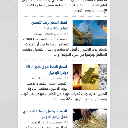
الخميس، استقرارا بعد أن انخفضت في وقت سابق ، غير أن
آفاق الطلب مازالت تطبعها الضبابية بفعل ارتفاع حالات
الإصابة بفيروس كورونا...
نفط: أسعار برنت تتحسن
لتقارب 46 دولارا
01 سبتمبر 2020
اقتصاد
تحسنت أسعار النفط هذا الثلاثاء
لتعكس مسارها بعد أن تكبدت
خسائر يوم الاثنين إذ أقبل المستثمرون على الأصول مرتفعة
المخاطر وعزفوا عن شراء الدولار. و...
أسعار النفط فوق حاجز الـ 45
دولارا للبرميل
17 أغسطس 2020
اقتصاد
ارتفعت أسعار النفط والذهب،
اليوم الاثنين، فعقب أنباء بأن
الصين تعتزم جلب كميات كبيرة من الخام الأمريكي في أوت
وسبتمبر، ارتفع خام برنت 32 سنتا بما...
الذهب يواصل ارتفاعه القياسي
بفعل تراجع الدولار
05 أغسطس 2020
اقتصاد