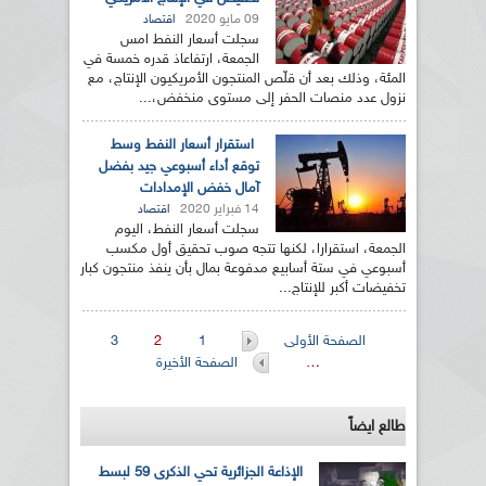
09 مايو 2020
اقتصاد
سجلت أسعار النفط امس
الجمعة، ارتفاعاذ قدره خمسة في
المئة، وذلك بعد أن قلّص المنتجون الأمريكيون الإنتاج، مع
نزول عدد منصات الحفر إلى مستوى منخفض،...
استقرار أسعار النفط وسط
توقع أداء أسبوعي جيد بفضل
آمال خفض الإمدادات
14 فبراير 2020
اقتصاد
سجلت أسعار النفط، اليوم
الجمعة، استقرارا، لكنها تتجه صوب تحقيق أول مكسب
أسبوعي في ستة أسابيع مدفوعة بمال بأن ينفذ منتجون كبار
تخفيضات أكبر للإنتاج...
الصفحات
الصفحة الأولى
1
2
3
…
الصفحة الأخيرة
طالع ايضاً
الإذاعة الجزائرية تحي الذكرى 59 لبسط