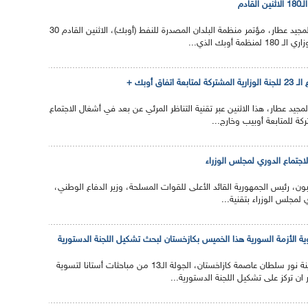
ادم
سيرأس وزير الطاقة عبد المجيد عطار، مؤتمر منظمة البلدان المصدرة للنفط (أوبك)، الاثنين القادم 30
ة أوبك الذي...
فاق أوبك +
مجيد عطار، هذا الاثنين عبر تقنية التناظر المرئي عن بعد في أشغال الاجتماع
اجتماع الدوري لمجلس الوزراء
بون، رئيس الجمهورية القائد الأعلى للقوات المسلحة، وزير الدفاع الوطني،
ي لمجلس الوزراء بتقنية...
تنطلق هذا الخميس، بمدينة نور سلطان عاصمة كازاخستان، الجولة الـ13 من مباحثات أستانا لتسوية
 ان تركز على تشكيل اللجنة الدستورية...