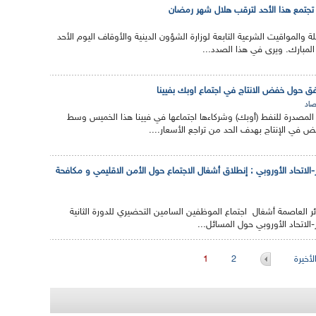
ة تجتمع هذا الأحد لترقب هلال شهر رمضان
لة والمواقيت الشرعية التابعة لوزارة الشؤون الدينية والأوقاف اليوم الأحد
لمبارك. ويرى في هذا الصدد...
 حول خفض الانتاج في اجتماع اوبك بفيينا
صاد
المصدرة للنفط (أوبك) وشركاءها اجتماعها في فيينا هذا الخميس وسط
في الإنتاج بهدف الحد من تراجع الأسعار....
ئر-الاتحاد الأوروبي : إنطلاق أشغال الاجتماع حول الأمن الاقليمي و مكافحة
ائر العاصمة أشغال اجتماع الموظفين السامين التحضيري للدورة الثانية
ر-الاتحاد الأوروبي حول المسائل...
أخيرة
2
1