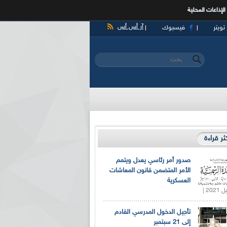
الإذاعات المحلية
آر أس أس
تويتر
فيسبوك
‏بحث ‏
استمارة البحث
كثر قراءة
صدور أمر رئاسي يعدل ويتمم
الأمر المتضمن قانون المعاشات
العسكرية
تأجيل الدخول المدرسي القادم
إلى 21 سبتمبر