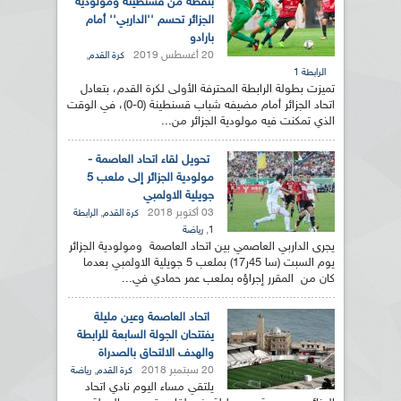
بنقطة من قسنطينة ومولودية
الجزائر تحسم ''الداربي'' أمام
بارادو
20 أغسطس 2019
,
كرة القدم
الرابطة 1
تميزت بطولة الرابطة المحترفة الأولى لكرة القدم، بتعادل
اتحاد الجزائر أمام مضيفه شباب قسنطينة (0-0)، في الوقت
الذي تمكنت فيه مولودية الجزائر من...
تحويل لقاء اتحاد العاصمة -
مولودية الجزائر إلى ملعب 5
جويلية الاولمبي
03 أكتوبر 2018
,
كرة القدم
الرابطة
,
1
رياضة
يجرى الداربي العاصمي بين اتحاد العاصمة ومولودية الجزائر
يوم السبت (سا 45ر17) بملعب 5 جويلية الاولمبي بعدما
كان من المقرر إجراؤه بملعب عمر حمادي في...
اتحاد العاصمة وعين مليلة
يفتتحان الجولة السابعة للرابطة
والهدف الالتحاق بالصدراة
20 سبتمبر 2018
,
كرة القدم
رياضة
يلتقي مساء اليوم نادي اتحاد