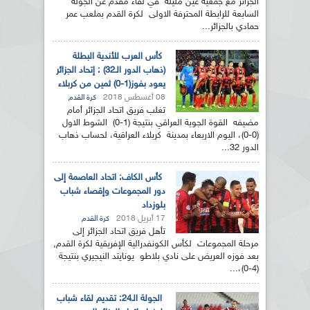
الجزائر مع جمعية عين مليلة في لقاء مقدم عن الجولة
السابعة للرابطة المحترفة الاولى لكرة القدم بملعب عمر
حمادي بالجزائر...
كأس العرب للأندية البطلة
(ذهاب الدور الـ32) : إتحاد الجزائر
يعود بفوز(1-0) ثمين من كربلاء
08 أغسطس 2018
كرة القدم
تغلب فريق اتحاد الجزائر أمام
مضيفه القوة الجوية العراقي بنتيجة (1-0) الشوط الاول
(0-0)، اليوم الاربعاء بمدينة كربلاء العراقية، لحساب ذهاب
الدور 32...
كأس الكاف: اتحاد العاصمة إلى
دور المجموعات وإقصاء شباب
بلوزداد
17 أبريل 2018
كرة القدم
تأهل فريق اتحاد الجزائر إلى
مرحلة المجموعات لكأس الكونفدرالية الإفريقية لكرة القدم,
بعد فوزه العريض على نادي بلاطو يونايتد النيجيري بنتيجة
(4-0)،...
الجولة الـ24: تقديم لقاء شباب