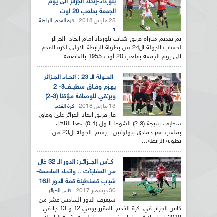
بلوزداد-إتحاد الجزائر الى يوم
الجمعة بملعب 20 اوت
25 مارس 2018
,
كرة القدم
الرابطة
1
تم تقديم مباراة فريق شباب بلوزداد امام اتحاد الجزائر
لحساب الجولة ال24 من بطولة الرابطة الاولى لكرة القدم
الى يوم الجمعة بملعب 20 أوت 1955 بالعاصمة...
الجــولة الـ 23 : اتحــاد الجــزائـر
يهـزم وفــاق سطيــف3- 2
ويرتقي للوصافة مؤقتا (3-2)
13 مارس 2018
كرة القدم
فاز فريق اتحاد الجزائر على وفاق
سطيف بنتيجة (3-2) الشوط الاول (1-0) ،هذا الثلاثاء،
بملعب عمر حمادي ببولوغين، برسم الجولة ال23 من
بطولة الرابطة...
كــأس الجـــزائــر: الدور الـ 32 خال
من المفاجآت .. واتحاد العاصمة-
شباب قسنطينة قمة الدور الـ16
30 ديسمبر 2017
كأس الجزائر
سيعرف الدور السادس عشر من
كاس الجزائر في كرة القدم المقرر يومي 12 و 13 جانفي