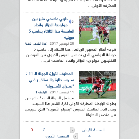
2018 اجراء ثلاث مباريات تجمع وجها لوجه، اندية الرابطة
المحترفة الأولى...
داربي عاصمي مثير بين
مولودية الجزائر واتحاد
العاصمة هذا الثلاثاء بملعب 5
جويلية
28 نوفمبر 2017
,
كرة القدم
رياضة
تتوجه أنظار الجمهور الرياضي هذا الثلاثاء إلى ملعب 5
جويلية الاولمبي الذي يحتضن العرس الكروي بين الغريمين
التقليديين مولودية الجزائر واتحاد العاصمة في...
المحترف الأول/ الجولة الـ 11 :
ســـوســطارة والــسنافيــر فــي
"صـــراع الأقــــوياء"
11 نوفمبر 2017
الرابطة 1
تتواصل الجولة الحادية عشر من
بطولة الرابطة المحترفة الأولى لكرة القدم هذا السبت،
وهي التي انطلقت الخميس "بصراع الأقوياء" الذي سيجمع
بين متصدر البطولة...
الصفحات
الصفحة الأولى
…
2
3
4
الصفحة الأخيرة