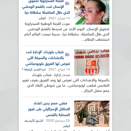
اللجنة الصحراوية لحقوق
الإنسان تندد بالقمع الوحشي
الذي طال المناضلة سلطانة خيا
14 فبراير 2021
العالم
عبرت اللجنة الوطنية الصحراوية
لحقوق الإنسان، اليوم الأحد عن تنديدها بالقمع الوحشي
الذي طال المناضلة، سلطانة خيا، مدينة صمت العالم أمام
استخفاف النظام...
شباب بلوزداد: الإدارة تندد
بالاعتداءات والسرقة التي
تعرض لها الفريق بلوبومباشي
14 فبراير 2021
,
كرة القدم
الرابطة 1
نددت إدارة شباب بلوزداد
بالسرقة والاعتداءات التي تعرض لها وفد الفريق بغرف تغيير
الملابس لملعب لوبومباشي، ما بين شوطي اللقاء الذي
جمع ممثل الجزائر...
مفتي مصر يدين اعتداء
الاحتلال الإسرائيلي على قبور
الصحابة بالقدس
25 ديسمبر 2020
,
الشرق الأوسط
العالم