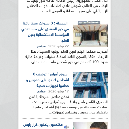
أدان مفتي الجمهورية، رئيس الأمانة العامة لدور وهيئات
الإفتاء في العالم، شوقي علام، اعتداءات قوات الاحتلال
الإسرائيلي على قبور الصحابة و الموتى العرب...
المسيلة : 3 سنوات سجنا نافذا
في حق المعتدي على مستخدمي
المؤسسة الاستشفائية بعين
الملح
22 يوليو 2020
مجتمع
أصدرت محكمة الجنح لعين الملح بولاية المسيلة، هذا
الأربعاء، حكمًا بالسجن النافذ لمدة 3 سنوات وغرامة مالية
قدرها 100 ألف دج في حق شخص قام بالاعتداء على...
سوق أهراس: توقيف 6
أشخاص اعتدوا على ممرض و
حطموا تجهيزات صحية
17 يوليو 2020
مجتمع
تمكن عناصر الشرطة بالأمن
الحضري الثامن بأمن ولاية سوق أهراس ضمن ثلاث
عمليات منفصلة من توقيف ستة (6) أشخاص قاموا
بالاعتداء على ممرض وتحطيم تجهيزات...
مختصون يثمنون قرار رئيس