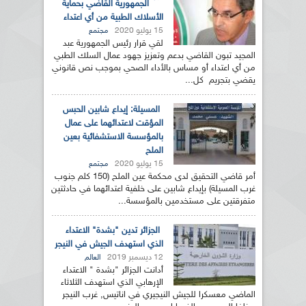
الجمهورية القاضي بحماية
الأسلاك الطبية من أي اعتداء
15 يوليو 2020
مجتمع
لقي قرار رئيس الجمهورية عبد
المجيد تبون القاضي بدعم وتعزيز جهود عمال السلك الطبي
من أي اعتداء أو مساس بالأداء الصحي بموجب نص قانوني
يقضي بتجريم كل...
المسيلة: إيداع شابين الحبس
المؤقت لاعتدائهما على عمال
بالمؤسسة الاستشفائية بعين
الملح
15 يوليو 2020
مجتمع
أمر قاضي التحقيق لدى محكمة عين الملح (150 كلم جنوب
غرب المسيلة) بإيداع شابين على خلفية اعتدائهما في حادثتين
متفرقتين على مستخدمين بالمؤسسة...
الجزائر تدين "بشدة" الاعتداء
الذي استهدف الجيش في النيجر
12 ديسمبر 2019
العالم
أدانت الجزائر "بشدة " الاعتداء
الإرهابي الذي استهدف الثلاثاء
الماضي معسكرا للجيش النيجيري في اناتيس, غرب النيجر