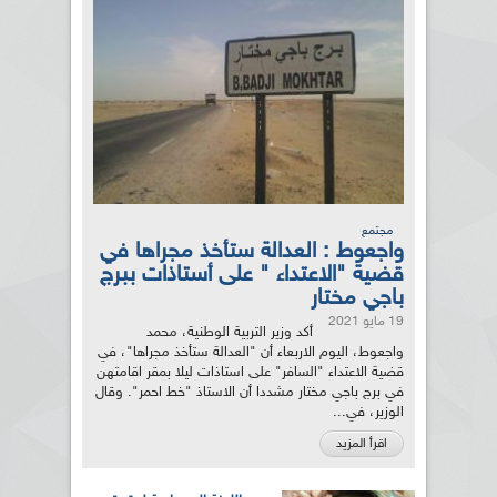
مجتمع
واجعوط : العدالة ستأخذ مجراها في
قضية "الاعتداء " على أستاذات ببرج
باجي مختار
19 مايو 2021
أكد وزير التربية الوطنية، محمد
واجعوط، اليوم الاربعاء أن "العدالة ستأخذ مجراها"، في
قضية الاعتداء "السافر" على استاذات ليلا بمقر اقامتهن
في برج باجي مختار مشددا أن الاستاذ "خط احمر". وقال
الوزير، في...
اقرأ المزيد