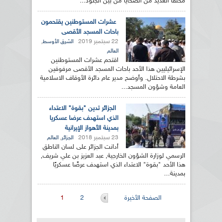
مخلفا العديد من الضحايا من بين الجنود...
عشرات المستوطنين يقتحمون
باحات المسجد الأقصى
22 سبتمبر 2019
,
الشرق الأوسط
العالم
اقتحم عشرات المستوطنين
الإسرائيليين هذا الأحد باحات المسجد الأقصى مرفوقين
بشرطة الاحتلال. وأوضح مدير عام دائرة الأوقاف الاسلامية
العامة وشؤون المسجد...
الجزائر تدين "بقوة" الاعتداء
الذي استهدف عرضا عسكريا
بمدينة الأهواز الإيرانية
23 سبتمبر 2018
,
الجزائر
العالم
أدانت الجزائر على لسان الناطق
الرسمي لوزارة الشؤون الخارجية, عبد العزيز بن علي شريف,
هذا الأحد "بقوة" الاعتداء الذي استهدف عرضًا عسكريًا
بمدينة...
الصفحات
الصفحة الأخيرة
2
1