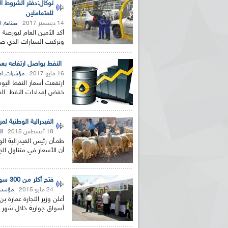
توكال:دفتر الشروط ا
للمتعاملين
14 ديسمبر 2017
,
صناعة
ا
أكد الأمين العام لبورصة 
وتركيب السيارات الذي صد
النفط يواصل ارتفاعه بعد
16 مايو 2017
,
مؤشرات
اق
ارتفعت أسعار النفط اليو
خفض إمدادات النفط العالمية حتى م
الفيدرالية الوطنية 
18 أغسطس 2015
ال
طمـأن رئيس الفيدرالية ا
أن الأسعار في متناول الج
فتح أكثر من 300 سوق جوارية خلال شهر رمضان و الاسعار ستكون مسقفة
24 مايو 2015
مؤسس
أعلن وزير التجارة عمارة ب
أسواق جوارية خلال شهر ر