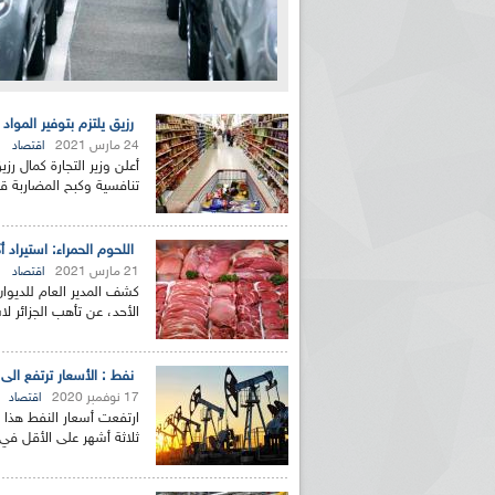
رزيق يلتزم بتوفير الموا
24 مارس 2021
اقتصاد
أعلن وزير التجارة كمال رز
تنافسية وكبح المضاربة 
اللحوم الحمراء: استيراد أكثر من 20 ألفًا من عجول التس
21 مارس 2021
اقتصاد
كشف المدير العام للديوا
الأحد، عن تأهب الجزائر لاستيراد 20 ألفًا من عجول ال
نفط : الأسعار ترتفع الى 44 دولارا مدعومة بتوقعات تمديد " أوبك+" لتخفيضات الإنتا
17 نوفمبر 2020
اقتصاد
ارتفعت أسعار النفط هذا 
ثلاثة أشهر على الأقل في 