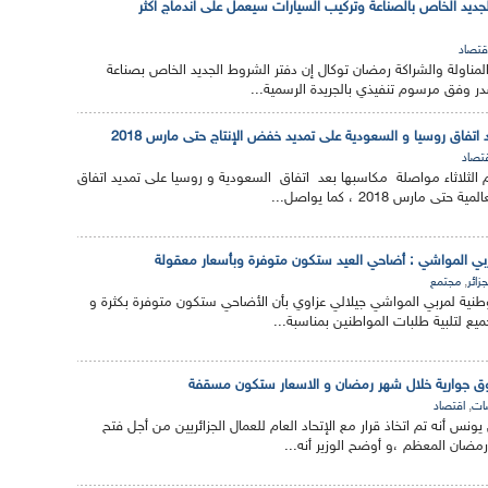
لجديد الخاص بالصناعة وتركيب السيارات سيعمل على اندماج اكثر
قتصاد
المناولة والشراكة رمضان توكال إن دفتر الشروط الجديد الخاص بصناعة
ر وفق مرسوم تنفيذي بالجريدة الرسمية...
 اتفاق روسيا و السعودية على تمديد خفض الإنتاج حتى مارس 2018
تصاد
م الثلاثاء مواصلة مكاسبها بعد اتفاق السعودية و روسيا على تمديد اتفاق
ارس 2018 ، كما يواصل...
لمربي المواشي : أضاحي العيد ستكون متوفرة وبأسعار معقولة
,
جزائر
مجتمع
لوطنية لمربي المواشي جيلالي عزاوي بأن الأضاحي ستكون متوفرة بكثرة و
ميع لتلبية طلبات المواطنين بمناسبة...
,
ات
اقتصاد
ن يونس أنه تم اتخاذ قرار مع الإتحاد العام للعمال الجزائريين من أجل فتح
مضان المعظم ،و أوضح الوزير أنه...