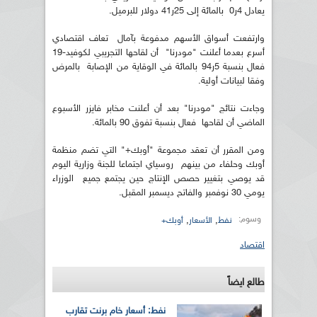
يعادل 4ر0 بالمائة إلى 25ر41 دولار للبرميل.
وارتفعت أسواق الأسهم مدفوعة بآمال تعاف اقتصادي
أسرع بعدما أعلنت "مودرنا" أن لقاحها التجريبي لكوفيد-19
فعال بنسبة 5ر94 بالمائة في الوقاية من الإصابة بالمرض
وفقا لبيانات أولية.
وجاءت نتائج "مودرنا" بعد أن أعلنت مخابر فايزر الأسبوع
الماضي أن لقاحها فعال بنسبة تفوق 90 بالمائة.
ومن المقرر أن تعقد مجموعة "أوبك+" التي تضم منظمة
أوبك وحلفاء من بينهم روسياي اجتماعا للجنة وزارية اليوم
قد يوصي بتغيير حصص الإنتاج حين يجتمع جميع الوزراء
يومي 30 نوفمبر والفاتح ديسمبر المقبل.
وسوم:
,
,
نفط
الأسعار
أوبك+
اقتصاد
طالع ايضاً
نفط: أسعار خام برنت تقارب