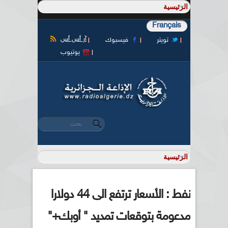
Français
آر أس أس
تويتر
فيسبوك
يوتيوب
‏بحث ‏
استمارة البحث
نفط : الأسعار ترتفع الى 44 دولارا
مدعومة بتوقعات تمديد " أوبك+"