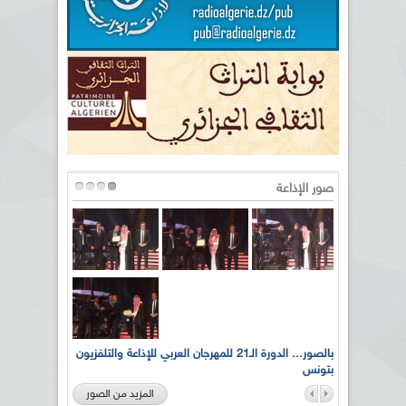
صور الإذاعة
لى أرواح
بالصور... الدورة الـ21 للمهرجان العربي للإذاعة والتلفزيون
بتونس
المزيد من الصور