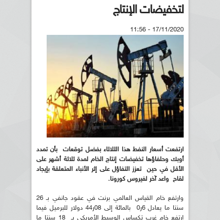
لتخفيضات الإنتاج
17/11/2020 - 11:56
ارتفعت أسعار النفط هذا الثلاثاء بفضل توقعات بأن تمدد
أوبك وحلفاؤها تخفيضات إنتاج الخام لمدة ثلاثة أشهر على
الأقل في حين تعزز التفاؤل على إثر الأنباء المتعلقة بإيجاد
لقاح واعد آخر لفيروس كورونا.
وارتفع خام القياس العالمي برنت في عقود جانفي بـ 26
سنتا ما يعادل 6ر0 بالمائة إلى 08ر44 دولار للبرميل فيما
ارتفع خام غرب تكساس الوسيط الأمريكي بـ 18 سنتا ما