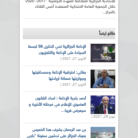
للاتحادية الجزائرية للملاكمة للعهدة الاولمبية "2017- 2020"
خلال الجمعية العامة الانتخابية المنعقدة أمس الثلاثاء
بالمركز...
طالع ايضاً
الإذاعة الجزائرية تحي الذكرى 59 لبسط
السيادة على الإذاعة والتلفزيون
أكتوبر 27, 2021 |
بغالي: احترافية الإذاعة ومصداقيتها
وجواريتها ضمانة لريادتها
أكتوبر 27, 2021 |
أحمد بلدية للإذاعة : اعداد القانون
العضوي للإعلام في مرحلته الأخيرة و
سيعرض قريبا...
أكتوبر 28, 2021 |
بن عبد الرحمان يشرف هذا الخميس
بميناء الجزائر على تدشين سفينة "باجي