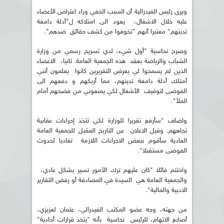
ويرى رئيس الفيدرالية أن السبب الخفي وراء اعتراض الأعضاء
عليه خلال الاشغال، يعود الى امتلاكه ل"أدلة دامغة
تدينهم" معتبرا أنهم "تخوفوا من كشف حقائق ضدهم".
وصرح نحاسية "أول شيء، لدي تسريح رسمي من وزارة
الشباب والرياضة بعقد هذه الجمعية العامة. ثانيا، الاعضاء
الذين لم يسمحوا لي بعرض التقريرين كانوا يعلمون أنني
أمتلك أدلة دامغة تدينهم، مما أربكهم و دفعهم الى
الفوضى لتوقيف الأشغال لكي يمنعوني من فضحهم أمام
الملأ".
واضاف "سأرفع تقريرا للوزارة لكي تتخذ إجراءات عقابية
تجاههم. وقبل الاعلان عن التاريخ المقبل للجمعية العامة
العادية سأقوم ببعض الاجراءات اللازمة تفاديا لحدوث
الفوضى مستقبلا".
واختتم قائلا "كان عليهم ترك الأمور تسير بشكل عادي،
والجمعية العامة هي السيدة في المصادقة أو رفض التقارير
الادبية والمالية".
من جهته، وجه عضو المكتب الفيدرالي، عثمان لعزيزي،
أصابع الاتهام، للرئيس نحاسية بأنه "يتخذ قرارات أحادية"