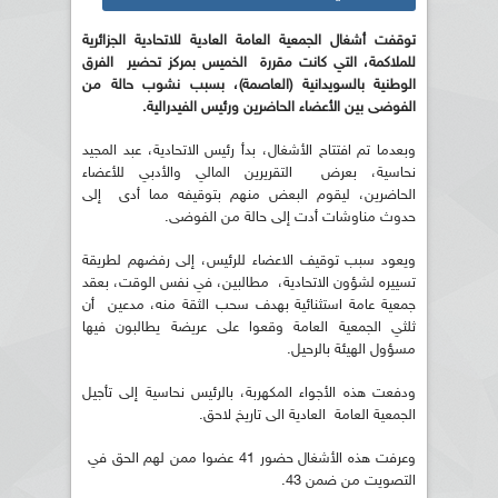
توقفت أشغال الجمعية العامة العادية للاتحادية الجزائرية
للملاكمة، التي كانت مقررة الخميس بمركز تحضير الفرق
الوطنية بالسويدانية (العاصمة)، بسبب نشوب حالة من
الفوضى بين الأعضاء الحاضرين ورئيس الفيدرالية.
وبعدما تم افتتاح الأشغال، بدأ رئيس الاتحادية، عبد المجيد
نحاسية، بعرض التقريرين المالي والأدبي للأعضاء
الحاضرين، ليقوم البعض منهم بتوقيفه مما أدى إلى
حدوث مناوشات أدت إلى حالة من الفوضى.
ويعود سبب توقيف الاعضاء للرئيس، إلى رفضهم لطريقة
تسييره لشؤون الاتحادية، مطالبين، في نفس الوقت، بعقد
جمعية عامة استثنائية بهدف سحب الثقة منه، مدعين أن
ثلثي الجمعية العامة وقعوا على عريضة يطالبون فيها
مسؤول الهيئة بالرحيل.
ودفعت هذه الأجواء المكهربة، بالرئيس نحاسية إلى تأجيل
الجمعية العامة العادية الى تاريخ لاحق.
وعرفت هذه الأشغال حضور 41 عضوا ممن لهم الحق في
التصويت من ضمن 43.