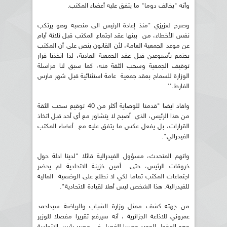
وأنه "يخالف دوما" ما يتفق عليه أعضاء المكتب.
وصرح لعزيزي "منذ إعادة الرئيس الى منصبه وهو يرتكب
نفس الأخطاء، من بينها عقد اجتماع المكتب قبل ثلاثة أيام
عن موعد الجمعية العامة، لأن القانون ينص على أن المكتب
يجتمع بأسبوعين قبل عقد الجمعية العادية، لذا اتخذنا قرار
توقيف الجمعية وسحب الثقة منه، كما سبق لنا مراسلة
الوزارة للسماح بعقد جمعية عامة استثنائية قبل شهر مارس
الفارط.''
وافاد ايضا "قدمنا للوصاية أكثر من 40 توقيع سحب الثقة
من هذا الرئيس، الذي أصبح لا يتشاور مع أي أحد قبل اتخاذ
القرارات، بل يفعل عكس ما يتفق عليه مع أعضاء المكتب
الفيدرالي".
واتهم المتحدث، مسؤول الفيدرالية قائلا "لدينا ادلة حول
خروقات الرئيس، حتى أمين خزينة الاتحادية لم يحضر
اجتماعات المكتب تماما لكي لا نطلع على الوضعية المالية
للفيدرالية. هذا الشخص ليس أهلا لقيادة الاتحادية".
من جهته كشف ممثل وزارة الشباب والرياضة سيداحمد
عمروني للاذاعة الجزائرية ، أنه سيرفع تقريرا مفصلا للوزير
وهو المخول الوحيد حصريا للفصل في مصير رئيس الاتحادية