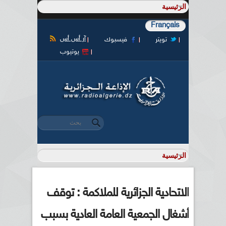
Français
آر أس أس
تويتر
فيسبوك
يوتيوب
‏بحث ‏
استمارة البحث
الاتحادية الجزائرية للملاكمة : توقف
أشغال الجمعية العامة العادية بسبب