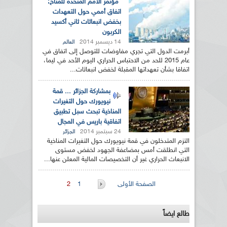
مؤتمر الأمم المتحدة للمناخ:
اتفاق أممي حول التعهدات
بخفض انبعاثات ثاني أكسيد
الكربون
14 ديسمبر 2014
العالم
أبرمت الدول التي تجري مفاوضات للتوصل إلى اتفاق في
عام 2015 للحد من الاحتباس الحراري اليوم الأحد في ليما،
اتفاقا بشأن تعهداتها المقبلة لخفض انبعاثات...
بمشاركة الجزائر ... قمة
نيويورك حول التغيرات
المناخية تبحث سبل تطبيق
اتفاقية باريس في المجال
24 سبتمبر 2014
الجزائر
التزم المتدخلون في قمة نيويورك حول التغيرات المناخية
التي انطلقت أمس بمضاعفة الجهود لخفض مستوى
الانبعاث الحراري غير أن التخصيصات المالية المعلن عنها...
الصفحات
الصفحة الأولى
1
2
طالع ايضاً