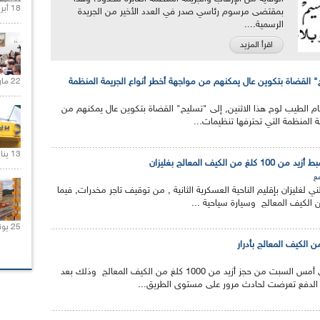
18 أبريل 2020 |
بمقتضى مرسوم رئاسي صدر في العدد الأخير من الجريدة
الرسمية....
اقرأ المزيد
" القضاة بتكوين عال يمكنهم من مواجهة أخطر أنواع الجريمة المنظمة
22 مارس 2020 |
تام الطيب لوح هذا الاثنين, إلى "تسليح" القضاة بتكوين عال يمكنهم من
ة المنظمة التي تحترفها تنظيمات...
13 يناير 2021 |
الكيف المعالج بغليزان
ع
 لغليزان بإقليم الناحية العسكرية الثانية , من توقيف تاجر مخدرات, فيما
25 يونيو 2020 |
تمكن أفراد الدرك الوطني أمس السبت من حجز أزيد من 1000 كلغ من الكيف المعالج وذلك بعد
ة الدفع تعرضت لحادث مرور على مستوى الطريق...