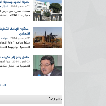
حماية الحدود ومحاربة التهريب والجريمة ا
02 ديسمبر 2014
,
الجزائر
م
تمكنت مفرزة من حرس الحدو
صباح هذا الثلاثاء بالمنطق
محلّلون للإذاعة: التّنظ
اقتصادي
02 ديسمبر 2014
سياسة
سلّط برنامج "زوايا الأحدا
المتنامية والجريمة المن
هامل يدعو إلى تكييف دا
دعا المد
03 أكتوبر 2014
القانونية في مجال مكافح
الصفحات
الصفح
طالع ايضاً