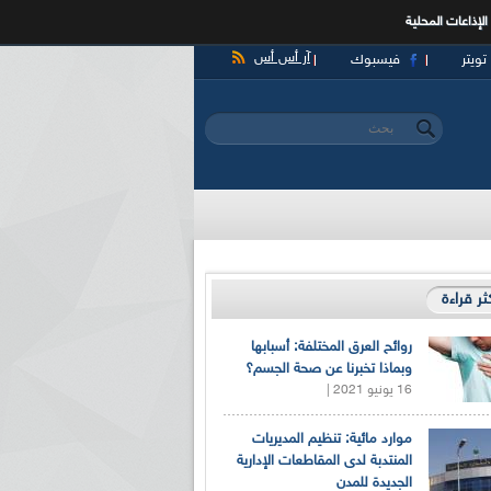
الإذاعات المحلية
آر أس أس
تويتر
فيسبوك
‏بحث ‏
استمارة البحث
كثر قراءة
روائح العرق المختلفة: أسبابها
وبماذا تخبرنا عن صحة الجسم؟
16 يونيو 2021 |
موارد مائية: تنظيم المديريات
المنتدبة لدى المقاطعات الإدارية
الجديدة للمدن