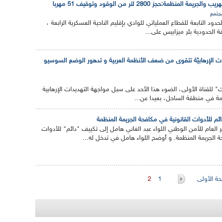
لمنظمة:حجز 2800 لتر من الوقود وتوقيف 51 مهربا
جتمع
د التابعة للقطاع العملياتي للوادي بإقليم الناحية العسكرية الرابعة ،
ة الحدودية بئر ميزابيس على...
يمات الإرهابيّة تتقوى من ضعف الأنظمة العربية و تدهور الوضع السوسيو
ث" للقناة الأولى، الضوء هذا الأحد على سبل مواجهة التهديدات الإرهابية
ظمة في منطقة الساحل، بعيدا عن...
ئم للأدوات القانونية في مكافحة الجريمة المنظمة
ير العام للأمن الوطني اللواء عبد الغاني هامل إلى تكييف "دائم" للأدوات
ة الجريمة المنظمة. و أوضح اللواء هامل في تدخل له...
ة الأولى
1
2