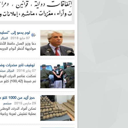
لوح يدعو إلى "تسليح
07 مايو 2018
الجزائر
دعا وزير العدل حافظ الأخ
مواجهة أخطر أنواع الجريم
توقيف تاجر مخدرات وضبط أزيد من 100 كلغ من 
07 يناير 2016
,
الجزائر
مجتم
تمكنت عناصر الدرك الوطني
تم ضبط (100,42) كلغ من الكيف المعالج وسيارة سياحية ...
حجز أزيد من 1000 كلغ من الكيف المعالج بأدرار
29 مارس 2015
مجتمع
عملية تفتيش لعربة رباعي