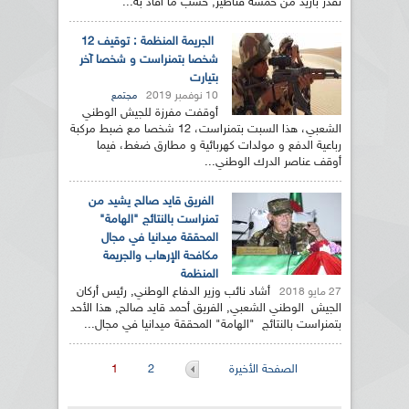
تقدر بأزيد من خمسة قناطير, حسب ما أفاد به...
الجريمة المنظمة : توقيف 12
شخصا بتمنراست و شخصا آخر
بتيارت
10 نوفمبر 2019
مجتمع
أوقفت مفرزة للجيش الوطني
الشعبي، هذا السبت بتمنراست، 12 شخصا مع ضبط مركبة
رباعية الدفع و مولدات كهربائية و مطارق ضغط، فيما
أوقف عناصر الدرك الوطني...
الفريق قايد صالح يشيد من
تمنراست بالنتائج "الهامة"
المحققة ميدانيا في مجال
مكافحة الإرهاب والجريمة
المنظمة
أشاد نائب وزير الدفاع الوطني, رئيس أركان
27 مايو 2018
الجيش الوطني الشعبي, الفريق أحمد قايد صالح, هذا الأحد
بتمنراست بالنتائج "الهامة" المحققة ميدانيا في مجال...
الصفحات
الصفحة الأخيرة
2
1