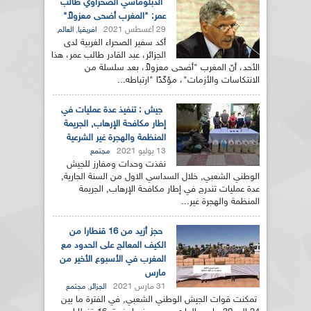
الدبلوماسي الصحراوي طالب
عمر: "المغرب أضحى معزولاً"
29 أغسطس 2021
,
افريقيا
العالم
أكد سفير الصحراء الغربية لدى
الجزائر، عبد القادر طالب عمر، هذا
الأحد، أنّ المغرب "أضحى معزولاً، بعد سلسلة من
الانتكاسات والأزمات"، مؤكّدًا "ارتباطه...
جيش : تنفيذ عدة عمليات في
إطار مكافحة الإرهاب, الجريمة
المنظمة والهجرة غير الشرعية
13 يوليو 2021
مجتمع
نفذت وحدات ومفارز للجيش
الوطني الشعبي, خلال السداسي الاول من السنة الجارية,
عدة عمليات تندرج في إطار مكافحة الإرهاب, الجريمة
المنظمة والهجرة غير...
حجز أزيد من 16 قنطارا من
الكيف المعالج على الحدود مع
المغرب في الأسبوع الأخير من
مارس
31 مارس 2021
,
الجزائر
مجتمع
تمكنت قوات الجيش الوطني الشعبي, في الفترة ما بين