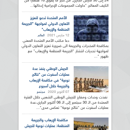
24 إلى 30 مارس الجاري, من حجز ما يفوق 16 قنطارا من
الكيف المعالج "حاولت المجموعات الإجرامية إدخالها...
الأمم المتحدة تدعو لتعزيز
التعاون الدولي لمواجهة "الجريمة
المنظمة والإرهاب"
12 مارس 2021
العالم
دعا مكتب الأمم المتحدة المعني
بمكافحة المخدرات والجريمة الى ضرورة تعزيز التعاون الدولي
لمواجھة تحديات انتشار "الجريمة المنظمة والإرھاب" مع
ظھور "...
الجيش الوطني ينفذ عدة
عمليات أسفرت عن "نتائج
نوعية" في مكافحة الإرهاب
والجريمة خلال أسبوع
07 أكتوبر 2020
مجتمع
نفذت وحدات ومفارز للجيش الوطني الشعبي خلال الفترة
الممتدة من الـ 30 سبتمبر إلى الـ 06 أكتوبر الجاري،عدة
عمليات أسفرت عن "نتائج نوعية" تعكس مدى"...
مكافحة الإرهاب والجريمة
المنظمة: عمليات نوعية للجيش