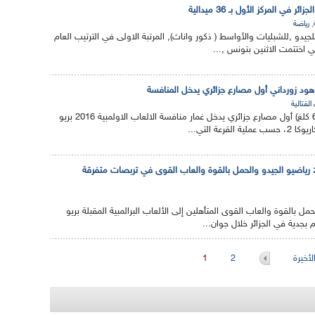
ر في المركز الأول بـ 36 ميدالية
,
رياضة
 للجيدو ,للشبليات والأواسط ( ذكور واناث), المرتبة الاولى في الترتيب العام
القتالية
سيكون هود زورداني (-66 كلغ) أول مصارع جزائري يدخل غمار منافسة الالعاب الاولمبية 2016 بريو
قرعة التي...
ألعاب البرالمبية 2016 : رياضيو الجيدو والحمل بالقوة والعاب القوى في تربصات متفرقة
ل بالقوة والعاب القوى المتأهلين إلى الألعاب البرالمبية المقبلة بريو
أخيرة
2
1