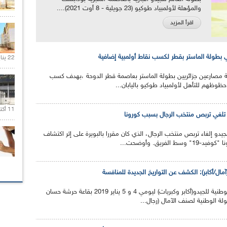
والمؤهلة لأولمبياد طوكيو (23 جويلية - 8 أوت 2021)....
اقرأ المزيد
ي بطولة الماستر بقطر لكسب نقاط أولمبية إضافية
22 يناير 2020 |
مصارعين جزائريين بطولة الماستر بعاصمة قطر الدوحة ،بهدف كسب
حظوظهم للتأهل لأولمبياد طوكيو باليابان...
11 أكتوبر 2020 |
يدو تلغي تربص منتخب الرجال بسبب كورونا
للجيدو إلغاء تربص منتخب الرجال، الذي كان مقررا بالبويرة على إثر اكتشاف
الفريق. وأوضحت...
آمال/أكابر): الكشف عن التواريخ الجديدة للمنافسة
تم إعادة برمجة البطولة الوطنية للجيدو(أكابر وكبريات) ليومي 4 و 5 يناير 2019 بقاعة حرشة حسان
طولة الوطنية لصنف الآمال (رجال...