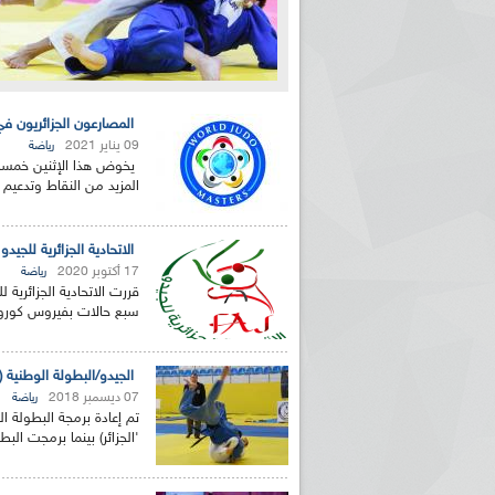
المصارعون الجزائريون ف
09 يناير 2021
رياضة
يخوض هذا الإثنين خمسة 
المزيد من النقاط وتدعيم 
الاتحادية الجزائرية للج
17 أكتوبر 2020
رياضة
قررت الاتحادية الجزائرية 
سبع حالات بفيروس كورونا "كوفيد-19" وسط 
الجيدو/البطولة الوطنية (
07 ديسمبر 2018
رياضة
'الجزائر) بينما برمجت الب