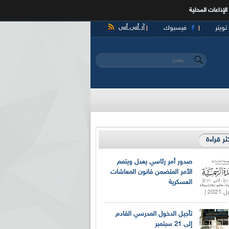
الإذاعات المحلية
آر أس أس
تويتر
فيسبوك
‏بحث ‏
استمارة البحث
كثر قراءة
صدور أمر رئاسي يعدل ويتمم
الأمر المتضمن قانون المعاشات
العسكرية
تأجيل الدخول المدرسي القادم
إلى 21 سبتمبر