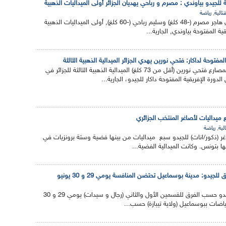
ة للجيدو بياوندي : مصرم و رباحي يهديان الجزائر أولى الميداليات الذهبية
,
تالية
رياضة
أهدى المصارعان الجزائريان هاجر مصرم (-48 كلغ) وسليم رباحي (-60 كلغ), أولى الميداليات الذهبية
قية المفتوحة بياوندي, الجارية...
المفتوحة لداكار: فتحي نورين يهدي الجزائر الميدالية الذهبية الثالثة
أهدى المصارع فتحي نورين (أقل من 73 كلغ) الميدالية الذهبية الثالثة للجزائر في
دورة الإفريقية المفتوحة داكار للجيدو، الجارية...
 ميداليات لأصاغر المنتخب الجزائري
,
لية
رياضة
غر (ذكور/اناث) للجيدو سبع ميداليات من بينها فضية وستة برونزيات في
ها بتونس. وكانت الميدالية الفضية...
جيدو: مدينة بوسماعيل تحتضن المنافسة يومي 29 و 30 يونيو
ستجرى بطولة الجزائر للجيدو حسب الفرق للقسمين الأول والثاني (رجال و سيدات) يومي 29 و 30
رياضات ببوسماعيل (ولاية تيبازة) حسب...