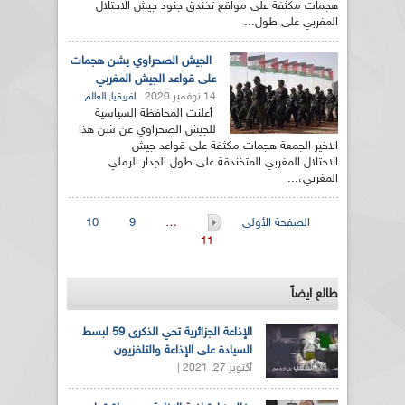
هجمات مكثفة على مواقع تخندق جنود جيش الاحتلال
المغربي على طول...
الجيش الصحراوي يشن هجمات
على قواعد الجيش المغربي
14 نوفمبر 2020
,
افريقيا
العالم
أعلنت المحافظة السياسية
للجيش الصحراوي عن شن هذا
الاخير الجمعة هجمات مكثفة على قواعد جيش
الاحتلال المغربي المتخندقة على طول الجدار الرملي
المغربي،...
الصفحات
الصفحة الأولى
…
9
10
11
طالع ايضاً
الإذاعة الجزائرية تحي الذكرى 59 لبسط
السيادة على الإذاعة والتلفزيون
أكتوبر 27, 2021 |