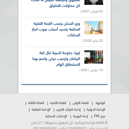
مسبوق ومرافقة الجيش له سدت
كل محاولات الاختراق
22 فبراير 2021 |
وزير السكن ينصب اللجنة التقنية
المكلفة بتحديد أسباب عيوب انجاز
السكنات
22 يناير 2020 |
ليبيا: حكومة الدبيبة تنال ثقة
البرلمان وترحيب دولي واسع بهذا
الاستحقاق الهام
10 مارس 2021 |
الواجهة
القناة الأولى
القناة الثانية
القناة الثالثة
الإذاعة الدولية
إذاعة القرآن الكريم
الإذاعة الثقافة
جيل FM
إذعة البهجة
الإذاعات المحلية
© 2026 الإذاعة الجزائرية. كل الحقوق محفوظة | 21 شارع
الشهداء | هاتف:023500301 | فاكس:021230823/25