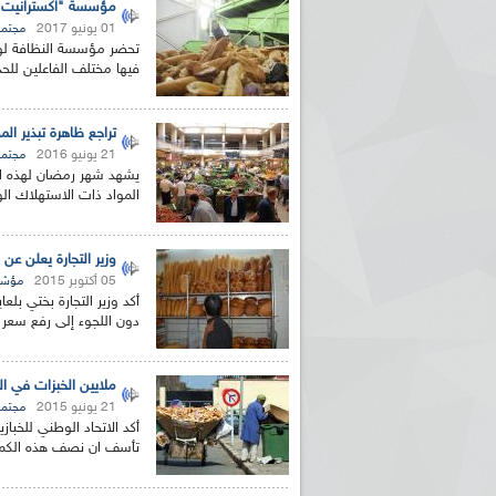
مؤسسة "اكسترانيت" ت
01 يونيو 2017
مجتمع
فيها مختلف الفاعلين للحد
تراجع ظاهرة تبذير ال
21 يونيو 2016
مجتمع
يشهد شهر رمضان لهذه ال
المواد ذات الاستهلاك الو
وزير التجارة يعلن عن
05 أكتوبر 2015
مؤشر
أكد وزير التجارة بختي بل
دون اللجوء إلى رفع سعر الخبزة
ملايين الخبزات في ال
21 يونيو 2015
مجتمع
تأسف ان نصف هذه الكمية