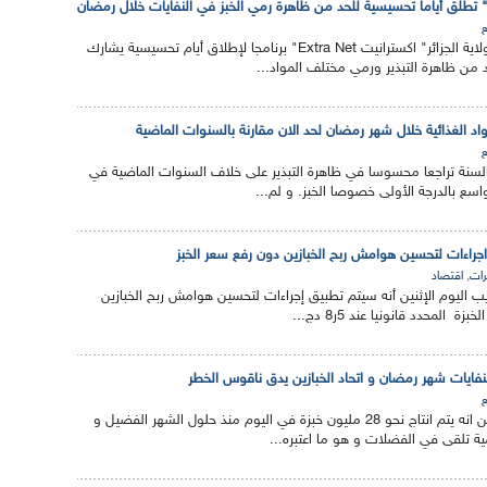
طلق أياما تحسيسية للحد من ظاهرة رمي الخبز في النفايات خلال رمضان
تحضر مؤسسة النظافة لولاية الجزائر" اكسترانيت Extra Net" برنامجا لإطلاق أيام تحسيسية يشارك
 من ظاهرة التبذير ورمي مختلف المواد...
مواد الغذائية خلال شهر رمضان لحد الان مقارنة بالسنوات الماضية
سنة تراجعا محسوسا في ظاهرة التبذير على خلاف السنوات الماضية في
اسع بالدرجة الأولى خصوصا الخبز. و لم...
 اجراءات لتحسين هوامش ربح الخبازين دون رفع سعر الخبز
,
ات
اقتصاد
عايب اليوم الإثنين أنه سيتم تطبيق إجراءات لتحسين هوامش ربح الخبازين
 المحدد قانونيا عند 5ر8 دج...
نفايات شهر رمضان و اتحاد الخبازين يدق ناقوس الخطر
أكد الاتحاد الوطني للخبازين انه يتم انتاج نحو 28 مليون خبزة في اليوم منذ حلول الشهر الفضيل و
 تلقى في الفضلات و هو ما اعتبره...