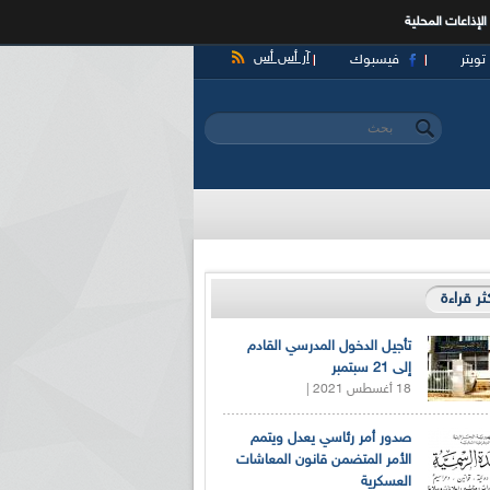
الإذاعات المحلية
آر أس أس
تويتر
فيسبوك
‏بحث ‏
استمارة البحث
كثر قراءة
تأجيل الدخول المدرسي القادم
إلى 21 سبتمبر
18 أغسطس 2021 |
صدور أمر رئاسي يعدل ويتمم
الأمر المتضمن قانون المعاشات
العسكرية