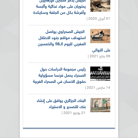
الجيش يدمر مخبأين للإرهابيين
يحتويان على مواد غذائية وألبسة
وأفرشة بكل من الجلفة وسكيكدة
01 أبريل 2020 |
الجيش الصحراوي يواصل
استهداف مواقع جنود الاحتلال
المغربي لليوم الــ58 والخمسين
على التوالي
09 يناير 2021 |
رئيس مجموعة الدراسات حول
الصحراء يحمل فرنسا مسؤولية
حقوق الانسان في الصحراء الغربية
14 مارس 2021 |
البنك الجزائري يوافق على إنشاء
بنك للتصدير و الاستيراد
21 يونيو 2021 |