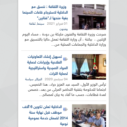
وزيرة الثقافة : ننسق مع
الداخلية لاسترجاع قاعات السينما
بغية منحها لــ"فنانين"
01 فبراير 2021
,
سينما
ثقافة
وفنون
صرحت وزيرة الثقافة والفنون مليكة بن دودة ، مساء اليوم
الإثنين ، بباتنة ، أن وزارة الثقافة تعمل حاليا بالتنسيق مع
وزارة الداخلية والجماعات المحلية من...
تسهيل إنشاء التعاونيات
الفلاحية وإجراءات لحماية
المواد الصيدية واسترالتيجية
لحماية التراث
04 سبتمبر 2020
,
الجزائر
سياسة
ترأس الوزير الأول، السيد عبد العزيز جراد، هذا الخميس،
اجتماعا للحكومة بتقنية التحاضر المرئي عن بعد، خصص
لعدة قطاعات، حسب ما أفاد به بيان لمصالح...
الداخلية تعلن تكوين 6 آلاف
موظف قبل نهاية سنة
2014 لضمان خدمة عمومية
نوعية