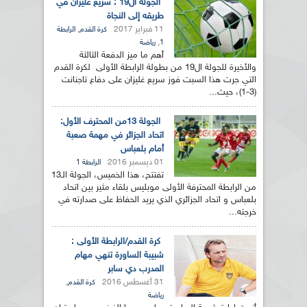
الجولة ال19 : سريع غليزان في
طريقه إلى النجاة
11 فبراير 2017
,
كرة القدم
الرابطة
,
1
رياضة
أهم ما ميز الدفعة الثالثة
والأخيرة للجولة ال19 من بطولة الرابطة الأولى لكرة القدم
التي جرت هذا السبت فوز سريع غليزان على دفاع تاجنانت
(3-1)، حيث...
الجولة 13من المحترف الأول:
اتحاد الجزائر في مهمة صعبة
أمام بلعباس
01 ديسمبر 2016
الرابطة 1
تفتتح، هذا الخميس، الجولة الـ13
من الرابطة المحترفة الأولى موبليس بلقاء مثير بين اتحاد
بلعباس و اتحاد الجزائري الذي يريد الحفاظ على صدارته في
خرجته...
كرة القدم/الرابطة الأولى :
شبيبة الساورة تنهي مهام
المدرب دي سابر
31 أغسطس 2016
,
كرة القدم
رياضة