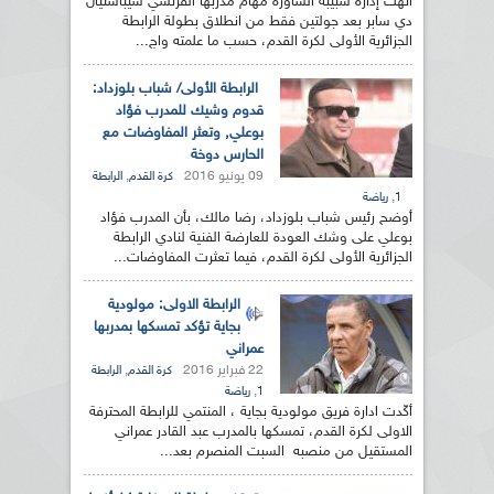
أنهت إدارة شبيبة الساورة مهام مدربها الفرنسي سيباستيان
دي سابر بعد جولتين فقط من انطلاق بطولة الرابطة
الجزائرية الأولى لكرة القدم، حسب ما علمته واج...
الرابطة الأولى/ شباب بلوزداد:
قدوم وشيك للمدرب فؤاد
بوعلي, وتعثر المفاوضات مع
الحارس دوخة
09 يونيو 2016
,
كرة القدم
الرابطة
,
1
رياضة
أوضح رئيس شباب بلوزداد، رضا مالك، بأن المدرب فؤاد
بوعلي على وشك العودة للعارضة الفنية لنادي الرابطة
الجزائرية الأولى لكرة القدم، فيما تعثرت المفاوضات...
الرابطة الاولى: مولودية
بجاية تؤكد تمسكها بمدربها
عمراني
22 فبراير 2016
,
كرة القدم
الرابطة
,
1
رياضة
أكّدت ادارة فريق مولودية بجاية ، المنتمي للرابطة المحترفة
الاولى لكرة القدم، تمسكها بالمدرب عبد القادر عمراني
المستقيل من منصبه السبت المنصرم بعد...