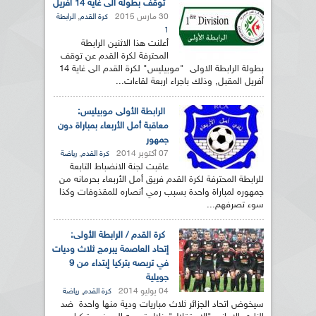
توقف بطولة الى غاية 14 أفريل
30 مارس 2015
,
كرة القدم
الرابطة
1
أعلنت هذا الاثنين الرابطة
المحترفة لكرة القدم عن توقف
بطولة الرابطة الاولى "موبيليس" لكرة القدم الى غاية 14
أفريل المقبل, وذلك باجراء اربعة لقاءات...
الرابطة الأولى موبيليس:
معاقبة أمل الأربعاء بمباراة دون
جمهور
07 أكتوبر 2014
,
كرة القدم
رياضة
عاقبت لجنة الانضباط التابعة
للرابطة المحترفة لكرة القدم فريق أمل الأربعاء بحرمانه من
جمهوره لمباراة واحدة بسبب رمي أنصاره للمقذوفات وكذا
سوء تصرفهم...
كرة القدم / الرابطة الأولى:
إتحاد العاصمة يبرمج ثلاث وديات
في تربصه بتركيا إبتداء من 9
جويلية
04 يوليو 2014
,
كرة القدم
رياضة
سيخوض اتحاد الجزائر ثلاث مباريات ودية منها واحدة ضد