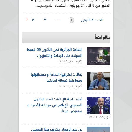
النادي الايراني "الاستقلال" خلال تربصه الصيفي بتركيا
المقرر من 9 الى 21 جويلية ، استعدادا للموسم...
الصفحات
الصفحة الأولى
…
5
6
7
طالع ايضاً
الإذاعة الجزائرية تحي الذكرى 59 لبسط
السيادة على الإذاعة والتلفزيون
أكتوبر 27, 2021 |
بغالي: احترافية الإذاعة ومصداقيتها
وجواريتها ضمانة لريادتها
أكتوبر 27, 2021 |
أحمد بلدية للإذاعة : اعداد القانون
العضوي للإعلام في مرحلته الأخيرة و
سيعرض قريبا...
أكتوبر 28, 2021 |
بن عبد الرحمان يشرف هذا الخميس