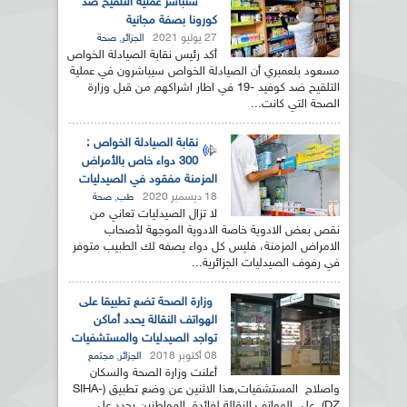
ستباشر عملية التلقيح ضد
كورونا بصفة مجانية
27 يوليو 2021
,
الجزائر
صحة
أكد رئيس نقابة الصيادلة الخواص
مسعود بلعمبري أن الصيادلة الخواص سيباشرون في عملية
التلقيح ضد كوفيد -19 في اطار اشراكهم من قبل وزارة
الصحة التي كانت...
نقابة الصيادلة الخواص :
300 دواء خاص بالأمراض
المزمنة مفقود في الصيدليات
18 ديسمبر 2020
,
طب
صحة
لا تزال الصيدليات تعاني من
نقص بعض الادوية خاصة الادوية الموجهة لأصحاب
الامراض المزمنة، فليس كل دواء يصفه لك الطبيب متوفر
في رفوف الصيدليات الجزائرية...
وزارة الصحة تضع تطبيقا على
الهواتف النقالة يحدد أماكن
تواجد الصيدليات والمستشفيات
08 أكتوبر 2018
,
الجزائر
مجتمع
أعلنت وزارة الصحة والسكان
واصلاح المستشفيات,هذا الاثنين عن وضع تطبيق (SIHA-
DZ), على الهواتف النقالة لفائدة المواطنين يحدد على