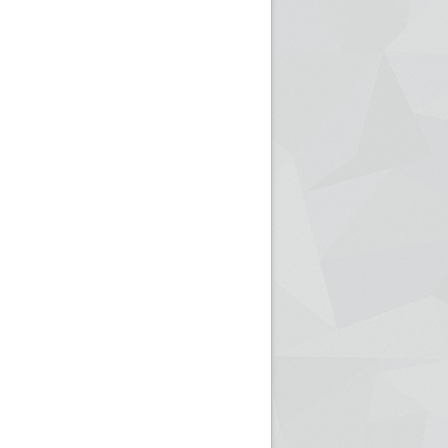
ريم الإذاعة الجزائرية للرياضيين البارالمبيين المتوجين
بالصور... اللقاء الوطني لمديري الإذ
اليات في طوكيو
حول مرافقة وتغطية الإنتخابات المحلية لـ27 نوفمب