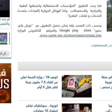
كما يحدد التطبيق "المؤسسات الاستشفائية وانشطتها الطبية
والجراحية والاستعجالات وكذا الهياكل الجوارية (العيادات متعددة
الخدمات و قاعات العلاج)".
والتلفزي
وحسب ذات المصدر فإنه يمكن تحميل التطبيق, عبر "غوغل بلاي
ستور" Google play store والموقع الالكتروني للوزارة
.
www.sante.gov.dz/downloads/sihadz.php
,
ات
المستشفيات
كل ال
بر حملة
كوفيد-19 : وزارة الصحة تعلن
ورونا
عن اقتناء 7.5 مليون جرعة
 تستمر...
لقاح خلال 5 أيام
د 28 طبيبا
كورونا.. سوناطراك تباشر
 إلى
استيراد 10 مولدات