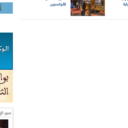
اية
للأوكسجين
صور الإ