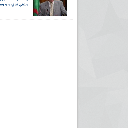
ولايتي تيزي وزو وبج