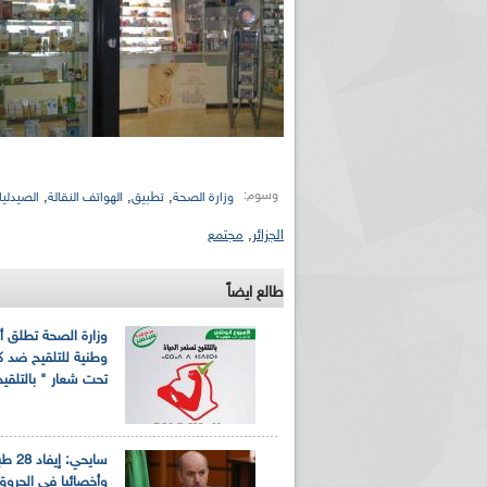
وسوم:
,
,
,
وزارة الصحة
تطبيق
الهواتف النقالة
الصيدلي
الجزائر
,
مجتمع
طالع ايضاً
وزارة الصحة تطلق أك
وطنية للتلقيح ضد ك
تحت شعار " بالتلقيح
سايحي: إيفا
وأخصائيا في الحروق