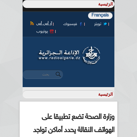
Français
آر أس أس
تويتر
فيسبوك
يوتيوب
‏بحث ‏
استمارة البحث
وزارة الصحة تضع تطبيقا على
الهواتف النقالة يحدد أماكن تواجد