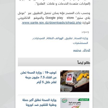
(العيادات متعددة الخدمات و قاعات العلاج)".
وحسب ذات المصدر فإنه يمكن تحميل التطبيق, عبر "غوغل
بلاي ستور" Google play store والموقع الالكتروني
للوزارة
www.sante.gov.dz/downloads/sihadz.php
.
وسوم:
,
,
,
,
وزارة الصحة
تطبيق
الهواتف النقالة
الصيدليات
المستشفيات
الجزائر
,
مجتمع
طالع ايضاً
كوفيد-19 : وزارة الصحة تعلن
عن اقتناء 7.5 مليون جرعة
لقاح خلال 5 أيام
وزارة الصحة تطلق أكبر حملة
وطنية للتلقيح ضد كورونا