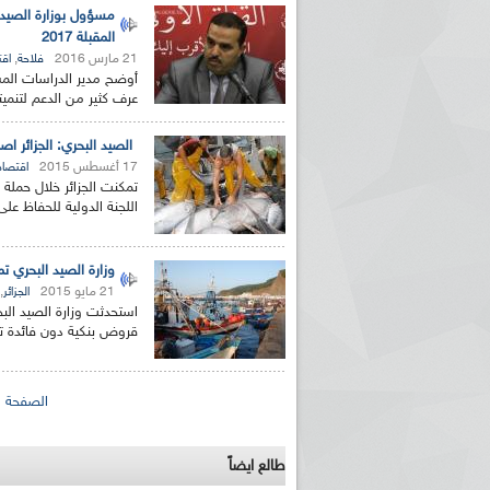
مسؤول بوزارة الصيد ا
المقبلة 2017
21 مارس 2016
,
فلاحة
اقت
أوضح مدير الدراسات المست
عرف كثير من الدعم لتنميت
الصيد البحري: الجزائر اص
17 أغسطس 2015
اقتصاد
اللجنة الدولية للحفاظ على س
وزارة الصيد البحري ت
21 مايو 2015
,
الجزائر
استحدثت وزارة الصيد الب
قروض بنكية دون فائدة تس
الصفحات
الصفحة ال
طالع ايضاً