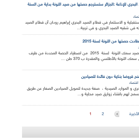
لبحري للإذاعة :الجزائر ستسترجع حصتها من صيد التونة بداية من السنة
صاد
قبلية و الاستثمار في قطاع الصيد البحري إبراهيم رودان أن قطاع الصيد
ه في شقيه الصيد البحري و في تربية...
طادت حصتها من التونة لسنة 2015
تمكنت الجزائر خلال حملة صيد سمك التونة لسنة 2015 من اصطياد الحصة المحددة من طرف
مك التونة بالأطلسي والمقدرة ب 370 طن ...
منح قروضا بنكية دون فائدة للصيادين
اقتصاد
حري و الموارد الصيدية ، صغة جديدة لتمويل الصيادين الصغار عن طريق
مح لهم باقتناء زوارق صيد محلية و...
أخيرة
2
1