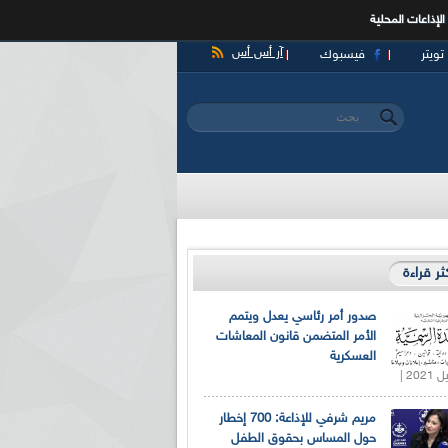
الإذاعات المحلية
آر أس أس
تويتر
فيسبوك
‏بحث ‏
استمارة البحث
كثر قراءة
صدور أمر رئاسي يعدل ويتمم
الأمر المتضمن قانون المعاشات
العسكرية
مريم شرفي للإذاعة: 700 إخطار
حول المساس بحقوق الطفل