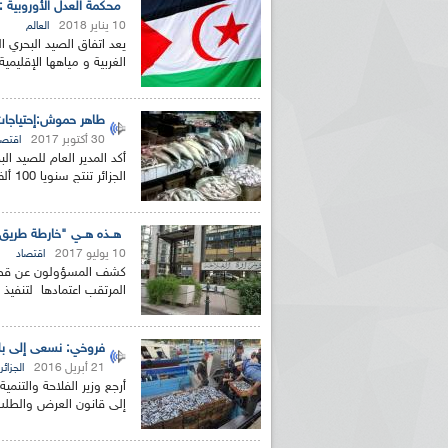
محكمة العدل الأوروبية :
10 يناير 2018
العالم
يعد اتفاق الصيد البحري ا
الغربية و مياهها الإقليمي
طاهر حموش:إحتياجات السو
30 أكتوبر 2017
اقتصا
أكد المدير العام للصيد ال
الجزائر تنتج سنويا 100 ألف طن من السمك في حين أن...
هــذه هــي "خارطة طريق" قط
10 يوليو 2017
اقتصاد
كشف المسؤولون عن قطاع ا
المرتقب اعتمادها لتنفيذ
فروخي: نسعى إلى ب
21 أبريل 2016
الجزائر
أرجع وزير الفلاحة والتنم
إلى قانون العرض والطلب