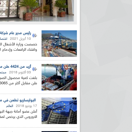
رئيس مدير عام شركة تسيير موانئ الص
10 أبريل 2021
اقتصا
واقتناء الرافعات وإدماج 
أزيد من 4424 طن من المنتجات البحرية من2017 لغاية مارس 2018 بالعاصمة
03 أكتوبر 2018
مجتم
طن مقابل أكثر من 3065 طن خلال سنة 2016 أي بزيادة قدرها حوالي...
البوليساريو تطعن في مفا
17 يونيو 2018
العالم
أعلن عضو أمانة جبهة الب
الاوروبي الذي يرخص لمفو