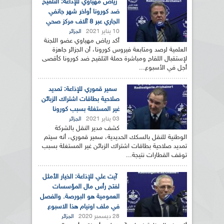
رياض مهياوي للإذاعة: التلقيح
ضد كورونا أواخر شهر جانفي
الجاري عبر 8 آلاف مركز صحي
10 يناير 2021
الجزائر
أكد رياض مهياوي عضو اللجنة
العلمية لرصد ومتابعة فيروس كورونا، أن الجزائر جاهزة
لإستقبال اللقاح ومباشرة حملة التلقيح ضد كورونا كأقصى
أجل في الأسبوع...
سمير قموري للإذاعة: تمديد
صلاحية بطاقات اشتراك الزبائن
غير المستغلة بسبب كورونا
03 يناير 2021
الجزائر
كشف مدير النقل بالشركة
الوطنية للنقل بالسكك الحديدية، سمير قموري، أنه سيتم
تمديد صلاحية بطاقات اشتراك الزبائن غير المستغلة بسبب
توقف القطارات نتيجة...
آيت علي للإذاعة: الخيار الأمثل
لفتح رأس مال المؤسسات
العمومية هو البورصة. والفصل
في ملف اونيام هذا الاسبوع
28 ديسمبر 2020
الجزائر