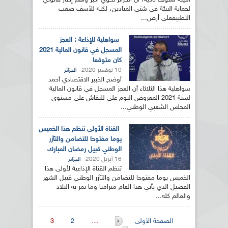
البيئة شنوف نادية، أن الجزائر تحوي أكبر وأهم إطار قانوني
لحماية البيئة في شتى الميادين، لكنه للأسف صعب
التطبيقعلى أرض...
سواهلية للإذاعة : العجز
المسجل في قانون المالية 2021
كان متوقعا
10 نوفمبر 2020
الجزائر
أوضح الخبير الاقتصادي أحمد
سواهلية هذا الثلاثاء أن العجز المسجل في قانون المالية
لسنة 2021 المعروض اليوم على للنقاش على مستوى
المجلس الشعبي الوطني...
القناة الأولى تنظم هذا الخميس
يوما مفتوحا للتضامن والتآزر
الوطني قبيل رمضان المبارك
16 أبريل 2020
الجزائر
تنظم القناة الإذاعية لأولى هذا
الخميس يوما مفتوحا للتضامن والتآزر الوطني قبيل الشهر
الفضيل الذي يأتي هذا العام متزامنا وما تمر به البلاد
والعالم كله...
الصفحات
الصفحة الأولى
…
2
3