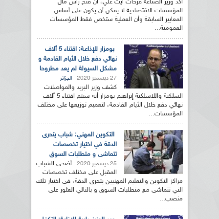
أكد وزير الصناعة فرحات آيت علي، أن فتح رأس مال
المؤسسات الاقتصادية لا يمكن أن يكون على أساس
المعايير السابقة وأن العملية ستخص فقط المؤسسات
العمومية...
بومزار للإذاعـة: اقتناء 5 ألاف
نهائي دفع خلال الأيام القادمة و
مشكل السيولة لم يعد مطروحا
27 ديسمبر 2020
الجزائر
كشف وزير البريد والمواصلات
السلكية واللاسلكية إبراهيم بومزار أنه سيتم اقتناء 5 ألاف
نهائي دفع خلال الأيام القادمة، لتعميم توزيعها على مختلف
المؤسسات...
التكوين المهني: شباب يتحرى
الدقة في اختيار تخصصات
تتماشى و متطلبات السوق
أضحى الشباب
25 ديسمبر 2020
المقبل على مختلف تخصصات
مراكز التكوين والتعليم المهنيين يتحرى الدقة، في اختيار تلك
التي تتماشى مع متطلبات السوق و بالتالي العثور على
منصب...