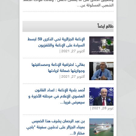
وتضييق الخناق على ما يسمى داعش . وقالت قوات الحشد
الشعبي المسئولة عن...
طالع ايضاً
الإذاعة الجزائرية تحي الذكرى 59 لبسط
السيادة على الإذاعة والتلفزيون
أكتوبر 27, 2021 |
بغالي: احترافية الإذاعة ومصداقيتها
وجواريتها ضمانة لريادتها
أكتوبر 27, 2021 |
أحمد بلدية للإذاعة : اعداد القانون
العضوي للإعلام في مرحلته الأخيرة و
سيعرض قريبا...
أكتوبر 28, 2021 |
بن عبد الرحمان يشرف هذا الخميس
بميناء الجزائر على تدشين سفينة "باجي
مختار 3...