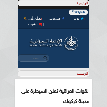
Français
آر أس أس
تويتر
فيسبوك
يوتيوب
‏بحث ‏
استمارة البحث
القوات العراقية تعلن السيطرة على
مدينة كركوك