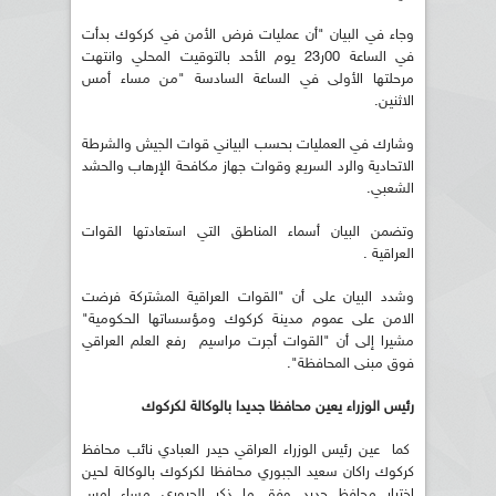
وجاء في البيان "أن عمليات فرض الأمن في كركوك بدأت
في الساعة 00ر23 يوم الأحد بالتوقيت المحلي وانتهت
مرحلتها الأولى في الساعة السادسة "من مساء أمس
الاثنين.
وشارك في العمليات بحسب البياني قوات الجيش والشرطة
الاتحادية والرد السريع وقوات جهاز مكافحة الإرهاب والحشد
الشعبي.
وتضمن البيان أسماء المناطق التي استعادتها القوات
العراقية .
وشدد البيان على أن "القوات العراقية المشتركة فرضت
الامن على عموم مدينة كركوك ومؤسساتها الحكومية"
مشيرا إلى أن "القوات أجرت مراسيم رفع العلم العراقي
فوق مبنى المحافظة".
رئيس الوزراء يعين محافظا جديدا بالوكالة لكركوك
كما عين رئيس الوزراء العراقي حيدر العبادي نائب محافظ
كركوك راكان سعيد الجبوري محافظا لكركوك بالوكالة لحين
اختيار محافظ جديد وفق ما ذكر الجبوري مساء امس