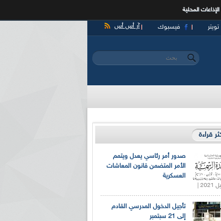
الإذاعات المحلية
آر أس أس
تويتر
فيسبوك
‏بحث ‏
استمارة البحث
كثر قراءة
صدور أمر رئاسي يعدل ويتمم
الأمر المتضمن قانون المعاشات
العسكرية
تأجيل الدخول المدرسي القادم
إلى 21 سبتمبر