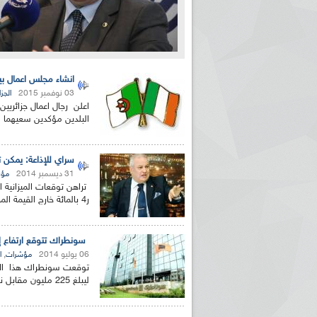
انشاء مجلس اعمال بين 
03 نوفمبر 2015
الجزا
اعلن رجال اعمال جزائريين
البلدين مؤكدين سعيهما لر
سراي للإذاعة: يمكن تح
31 ديسمبر 2014
مؤش
ر4 بالمائة خارج القيمة المضافة للمحروقات. و في هذا الشأن...
سونطراك تتوقع ارتفاع إنتاج المحروقات إ
06 يوليو 2014
,
مؤشرات
ا
ليبلغ 225 مليون مقابل نفط حسبما علم لدى مجمع سنوطراك. كما أن...