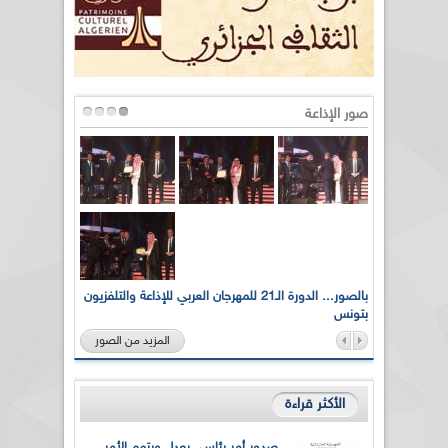
صور الإذاعة
لى أرواح
بالصور... الدورة الـ21 للمهرجان العربي للإذاعة والتلفزيون
بتونس
المزيد من الصور
الأكثر قراءة
صدور أمر رئاسي يعدل ويتمم الأمر