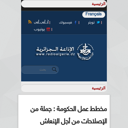
Français
آر أس أس
تويتر
فيسبوك
يوتيوب
‏بحث ‏
استمارة البحث
مخطط عمل الحكومة : جملة من
الإصلاحات من أجل الإنعاش