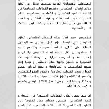
الاصلاحات الاقتصادية المزمع تجسيدها تتمثل في تعزيز
دعائم الإنعاش الاقتصادي و تطوير القطاعات المساهمة في
التنمية و النمو الإقتصادي و اعتماد سياسة تجارية لصالح
الصادرات خارج المحروقات و ترقية التشغيل ومكافحة
البطالة من خلال مقاربة اقتصادية و كذا تطوير منشآت
الدعم الأساسية.
فبخصوص محور تعزيز دعائم الإنعاش الاقتصادي, تعتزم
الحكومة, التي يقودها الوزير الأول أيمن بن عبد الرحمان,
الحفاظ على توازن المالية العمومية وتشجيع النمو
الاقتصادي من خلال عصرنة النظام المصرفي والمالي و
إصلاح القطاع العمومي التجاري و حوكمة المؤسسات
العمومية و تحسين جاذبية مناخ الاستثمار و ترقية إطار
تطوير المؤسسات و المقاولاتية و تعزيز اندماج القطاع
الموازي ضمن القنوات المشروعة و تطوير العقار الاقتصادي
وتحسين استغلاله و تعزيز اقتصاد المعرفة و البحث والتنمية
والابتكار و أيضا الإسراع في تحقيق الانتقال الرقمي وتطوير
المؤسسات الناشئة.
اما فيما يخص تطوير القطاعات المساهمة في التنمية و
النمو الاقتصادي, فيسعى مخطط عمل الحكومة الى
التطوير الاستراتيجي لقطاع الطاقة والمناجم و كذا القطاع