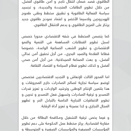
الطاقوي قصد ضمان انتقال ناجح و أمن طاقوي أفضل,
من خلال تطوير الطاقات المتجددة والجديدة، و تجسيد
سياسة الفعالية الطاقوية و تطبيق مخطط وطني طموح
للهيدروجين ولاسيما الأخضر و اعتماد نموذج طاقوي جديد
يرتكز على المزيج الطاقوي و يدعم الانتقال الطاقوي.
كما يتضمن المخطط في شقه الاقتصادي محورا خصص
لسبل تطوير القطاعات المساهمة في التنمية والنمو
الاقتصادي و تطوير الشعب الصناعية الواعدة، خصوصا
قطاعا الفلاحة والصيد البحري، من أجل تحقيق أمن غذائي
أفضل، و بعث الصناعة الصيدلانية، من أجل أمن صحي
أفضل و كذلك تطوير قطاع السياحة و اقتصاد الثقافة.
اما المحور الثالث للإنعاش و التجديد الاقتصاديين فخصص
لوضع سياسة تجارية لصالح الصادرات خارج المحروقات و
هذا بتثمين الإنتاج الوطني وترشيد الواردات و تعزيز قدرات
التصدير و ترقية الصادرات وتسهيل فعل التصدير و تحيين و
تطوير الاتفاقيات التجارية الخاصة بالتبادل الحر و تطهير
المجال التجاري و كذا عصرنة و تعزيز أداة الرقابة.
و فيما يخص ترقية التشغيل ومكافحة البطالة من خلال
مقاربة اقتصادية, يركز مخطط عمل الحكومة على دعم تطوير
المؤسسات المصغرة والمؤسسات الصغيرة و المتوسطة و