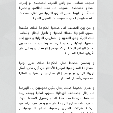
منتجات تتماشى مع راهن الظرف الاقتصادي و إشراك
القطاع الاقتصادي العمومي في مسار انطلاقها و عصرنة
منشآت و طريقة تسيير السوق الفرعية من خلال استحداث
نظم معلوماتية جديدة لمؤسسات السوق المالية.
و من بين الاهداف التي حددتها الحكومة كذلك مكافحة
السوق الموازية للعملة الصعبة و تأهيل الإطار الإشرافي
لبنك الجزائر وفق المعايير و المقاييس الدولية و تعزيز إطار
التسوية البنكية و إدارة الأزمات، بما في ذلك صندوق
ضمان الودائع البنكية، و كذا وضع إطار تنظيمي ينطبق على
الأوراق المالية المنقولة.
و يتضمن مخطط عمل الحكومة كذلك تعزيز نوعية
المنظومة المعلوماتية لمركزية الأخطار من أجل تحديد أمثل
لهوية الزبائن و وضع إطار تنظيمي و إشرافي للمالية
المصغرة ورأسمال المخاطر.
و تعتزم الحكومة كذلك إدخال بنكين عموميين إلى البورصة
في إطار الإصلاحات الهيكلية للسوق المالية بهدف زيادة
مساهمة البورصة في تعبئة الادخار وتمويل الاقتصاد, حيث
تسعى لإعادة تنظيم البورصة على نحو يصب في اتجاه تعزيز
حوكمة شركات السوق وعصرنة النظم التفاوضية و