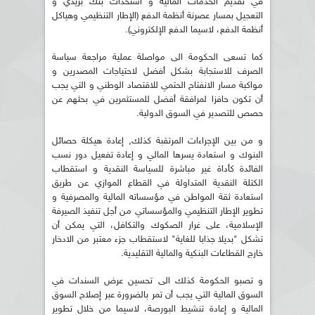
في تقديم الخدمات المالية و استحداث بنك بريدي و
التعجيل بمسار عصرنة أنظمة الدفع (الإطار التنظيمي وهياكل
أنظمة الدفع، لاسيما الدفع الإلكتروني).
كما تسعى الحكومة الى مواصلة عملية مراجعة سياسة
الصرف للاستجابة بشكل أفضل لاحتياجات المصدرين و
مواكبة مسار الانفتاح الحتمي للاقتصاد الوطني و التي يجب
أن تكون حافزا لمرافقة أفضل للمستثمرين في بحثهم عن
حصص للتصدير في السوق الدولية.
و من بين الإجراءات المرتقبة كذلك, إعادة هيكلة حصائل
البنوك و استعادة يسرها المالي و إعادة تفعيل دور نسب
الفائدة كأداة غير مباشرة للسياسة النقدية و استقطاب
الكتلة النقدية المتداولة في القطاع الموازي عن طريق
استعادة ثقة المواطن في مؤسساته المالية والمصرفية و
تطوير الإطار التنظيمي والمؤسساتي من أجل تنفيذ الصيرفة
الإسلامية، على غرار الصكوك والتكافل، التي يمكن أن
تشكل "بديلا جذابا للغاية" لاستقطاب جزء معتبر من الادخار
خارج القطاعات البنكية والمالية التقليدية.
و تصبو الحكومة كذلك الى تحسين عرض السندات في
السوق المالية التي يجب أن تمر بالضرورة عبر إصلاح السوق
المالية و إعادة تنشيط البورصة، لاسيما من خلال تطوير