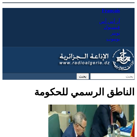
Français
آر أس أس
فيسبوك
تويتر
يوتيوب
‏بحث ‏
استمارة البحث
الناطق الرسمي للحكومة