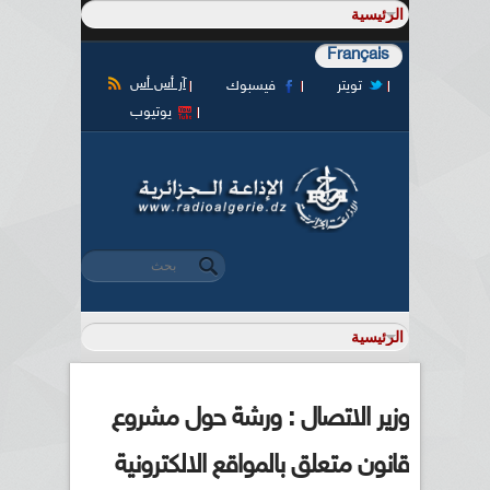
Français
آر أس أس
تويتر
فيسبوك
يوتيوب
‏بحث ‏
استمارة البحث
وزير الاتصال : ورشة حول مشروع
قانون متعلق بالمواقع الالكترونية