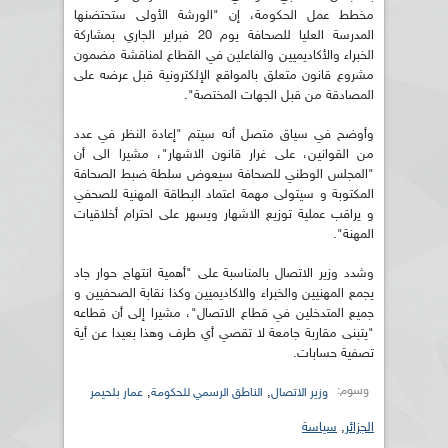
مخطط عمل الحكومة، إن "الورشة الأولى ستحتضنها
المدرسة العليا للصحافة يوم 20 فبراير الجاري بمشاركة
الخبراء والأكاديميين والفاعلين في القطاع لمناقشة مضمون
مشروع قانون متعلق بالمواقع الإلكترونية قبل عرضه على
المصادقة من قبل الجهات المختصة".
وأوضح في سياق متصل أنه سيتم "إعادة النظر في عدد
من القوانين، على غرار قانون الاشهار"، مشيرا الى أن
"المجلس الوطني للصحافة سيعوض سلطة ضبط الصحافة
المكتوبة و سيتولى مهمة اعتماد البطاقة المهنية للصحفي
و يراقب عملية توزيع الاشهار ويسهر على احترام أخلاقيات
المهنة".
وشدد وزير الاتصال بالمناسبة على "أهمية انتهاج حوار جاد
يجمع المهنيين والخبراء والاكاديميين وكذا نقابة الصحفيين و
جميع المتدخلين في قطاع الاتصال"، مشيرا إلى أن قطاعه
"يتبنى مقاربة جامعة لا تقصي أي طرف وهذا بعيدا عن أية
تصفية حسابات.
وسوم:
,
,
وزير الاتصال
الناطق الرسمي للحكومة
عمار بلحيمر
الجزائر
,
سياسة