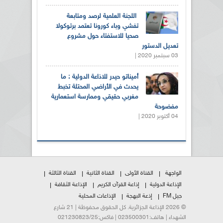
اللجنة العلمية لرصد ومتابعة
تفشي وباء كورونا تعتمد برتوكولا
صحيا للاستفتاء حول مشروع
تعديل الدستور
03 سبتمبر 2020 |
أميناتو حيدر للاذاعة الدولية : ما
يحدث في الأراضي المحتلة تخبط
مغربي حقيقي وممارسة استعمارية
مفضوحة
04 أكتوبر 2020 |
الواجهة
القناة الأولى
القناة الثانية
القناة الثالثة
الإذاعة الدولية
إذاعة القرآن الكريم
الإذاعة الثقافة
جيل FM
إذعة البهجة
الإذاعات المحلية
© 2026 الإذاعة الجزائرية. كل الحقوق محفوظة | 21 شارع
الشهداء | هاتف:023500301 | فاكس:021230823/25