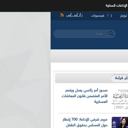
الإذاعات المحلية
آر أس أس
تويتر
فيسبوك
‏بحث ‏
استمارة البحث
كثر قراءة
صدور أمر رئاسي يعدل ويتمم
الأمر المتضمن قانون المعاشات
العسكرية
مريم شرفي للإذاعة: 700 إخطار
حول المساس بحقوق الطفل