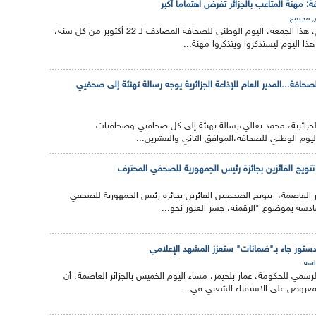
: مهنة المتاعب بالجزائر تفرض اهتماما أكبر
,
مجتمع
يحيي مهنيو قطاع الاعلام، هذا الجمعة، اليوم الوطني للصحافة المصادف لـ 22 أكتوبر من كل سنة،
ا اليوم ليستذكروا ويتذكروا مهنة...
حافة...المدير العام للإذاعة الجزائرية يوجه رسالة تهنئة إلى صحفيي
 الجزائرية، محمد بغالي،رسالة تهنئة إلى كل صحافيي وصحافيات
ليوم الوطني للصحافة،الموافق الثاني والعشرين...
تتويج الفائزين بجائزة رئيس الجمهورية للصحفي المحترف
ر العاصمة، تتويج الصحفيين الفائزين بجائزة رئيس الجمهورية للصحفي
دسة بموضوع "الرقمنة، جسر العبور نحو...
دستور جاء بـ"ضمانات" ستعزز المشهد الإعلامي
سة
الرسمي للحكومة، عمار بلحيمر، مساء اليوم الخميس بالجزائر العاصمة، أن
معروض على الاستفتاء الشعبي في...