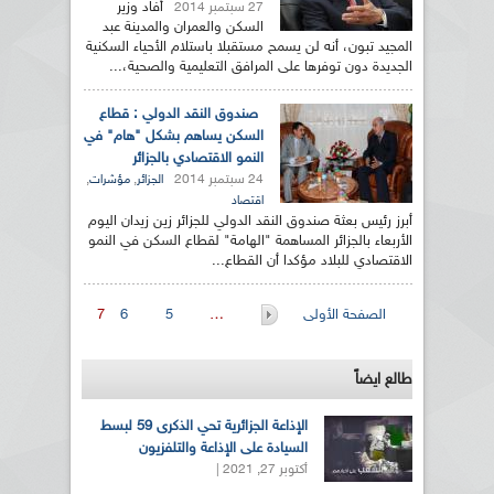
أفاد وزير
27 سبتمبر 2014
السكن والعمران والمدينة عبد
المجيد تبون، أنه لن يسمح مستقبلا باستلام الأحياء السكنية
الجديدة دون توفرها على المرافق التعليمية والصحية،...
صندوق النقد الدولي : قطاع
السكن يساهم بشكل "هام" في
النمو الاقتصادي بالجزائر
24 سبتمبر 2014
,
,
الجزائر
مؤشرات
اقتصاد
أبرز رئيس بعثة صندوق النقد الدولي للجزائر زين زيدان اليوم
الأربعاء بالجزائر المساهمة "الهامة" لقطاع السكن في النمو
الاقتصادي للبلاد مؤكدا أن القطاع...
الصفحات
الصفحة الأولى
…
5
6
7
طالع ايضاً
الإذاعة الجزائرية تحي الذكرى 59 لبسط
السيادة على الإذاعة والتلفزيون
أكتوبر 27, 2021 |