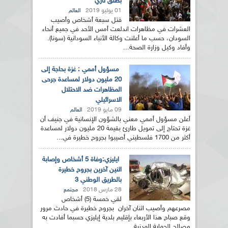
بطلق ناري
01 يوليو 2019
العالم
قتل سبعة أشخاص وأصيب
العشرات في مظاهرات اندلعت أمس الأحد في جميع أنحاء
السودان، حسب ما أعلنت وكالة الأنباء السودانية (سونا).
وأفاد وكيل وزارة الصحة...
مسؤول أممي : غزة بحاجة إلى
20 مليون دولار لمساعدة جرحى
المظاهرات ضد الاحتلال
الاسرائيلي
09 مايو 2019
العالم
أعلن مسؤول أممي معني بالشؤون الإنسانية في جنيف أن
غزة تحتاج إلى تمويل طارئ بقيمة 20 مليون دولار لمساعدة
أكثر من 1700 فلسطيني أصيبوا بجروح خطيرة في...
ايليزي:وفاة 5 أشخاص وإصابة
اثنين آخرين بجروح خطيرة
بالطريق الوطني 3
28 مارس 2018
مجتمع
لقي خمسة (5) أشخاص
مصرعهم وأصيب اثنان آخران بجروح خطيرة في حادث مرور
وقع صباح هذا الأربعاء بإقليم بلدية إيليزي حسبما أفادت به
مصالح الحماية المدنية...