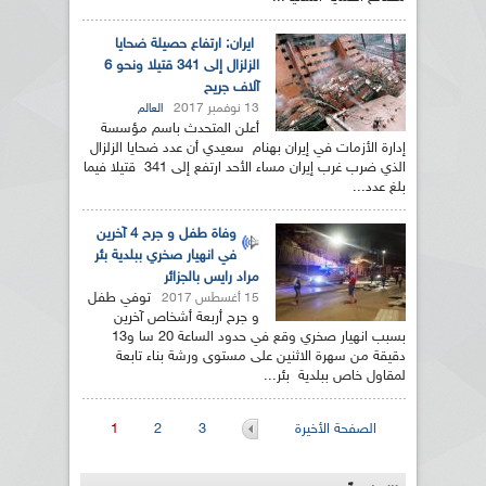
ايران: ارتفاع حصيلة ضحايا
الزلزال إلى 341 قتيلا ونحو 6
آلاف جريح
13 نوفمبر 2017
العالم
أعلن المتحدث باسم مؤسسة
إدارة الأزمات في إيران بهنام سعيدي أن عدد ضحايا الزلزال
الذي ضرب غرب إيران مساء الأحد ارتفع إلى 341 قتيلا فيما
بلغ عدد...
وفاة طفل و جرح 4 آخرين
في انهيار صخري ببلدية بئر
مراد رايس بالجزائر
توفي طفل
15 أغسطس 2017
و جرح أربعة أشخاص آخرين
بسبب انهيار صخري وقع في حدود الساعة 20 سا و13
دقيقة من سهرة الاثنين على مستوى ورشة بناء تابعة
لمقاول خاص ببلدية بئر...
الصفحات
الصفحة الأخيرة
3
2
1