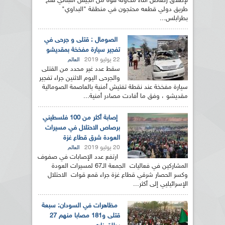
لإطلاق رصاص أثناء محاولة قوة من الجيش اللبناني فتح
طريق دولي قطعه محتجون في منطقة "البداوي"
بطرابلس...
الصومال : قتلى و جرحى في
تفجير سيارة مفخخة بمقديشو
22 يوليو 2019
العالم
سقط عدد غير محدد من القتلى
والجرحى اليوم الاثنين جراء تفجير
سيارة مفخخة عند نقطة تفتيش أمنية بالعاصمة الصومالية
مقديشو ، وفق ما أفادت مصادر أمنية...
إصابة أكثر من 100 فلسطيني
برصاص الاحتلال في مسيرات
العودة شرق قطاع غزة
20 يوليو 2019
العالم
ارتفع عدد الإصابات في صفوف
المشاركين في فعاليات الجمعة الـ67 لمسيرات العودة
وكسر الحصار شرقي قطاع غزة جراء قمع قوات الاحتلال
الإسرائيليي إلى أكثر...
مظاهرات في السودان: سبعة
قتلى و181 مصابا منهم 27