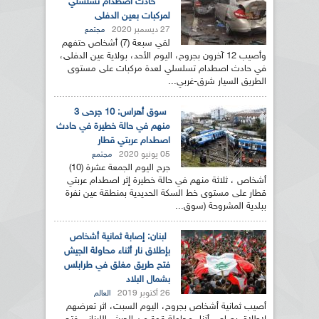
حادث اصطدام تسلسلي
لمركبات بعين الدفلى
27 ديسمبر 2020
مجتمع
لقي سبعة (7) أشخاص حتفهم
وأصيب 12 آخرون بجروح، اليوم الأحد، بولاية عين الدفلى،
في حادث اصطدام تسلسلي لعدة مركبات على مستوى
الطريق السيار شرق-غربي...
سوق أهراس: 10 جرحى 3
منهم في حالة خطيرة في حادث
اصطدام عربتي قطار
05 يونيو 2020
مجتمع
جرح اليوم الجمعة عشرة (10)
أشخاص ، ثلاثة منهم في حالة خطيرة إثر اصطدام عربتي
قطار على مستوى خط السكة الحديدية بمنطقة عين نفرة
ببلدية المشروحة (سوق...
لبنان: إصابة ثمانية أشخاص
بإطلاق نار أثناء محاولة الجيش
فتح طريق مغلق في طرابلس
بشمال البلاد
26 أكتوبر 2019
العالم
أصيب ثمانية أشخاص بجروح، اليوم السبت، اثر تعرضهم