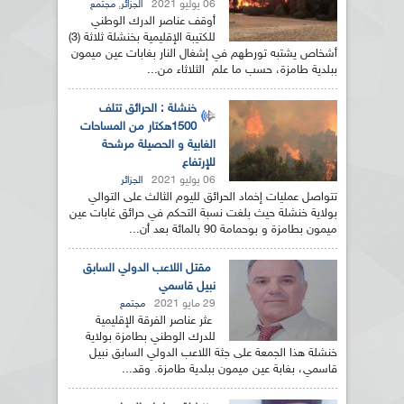
06 يوليو 2021
,
الجزائر
مجتمع
أوقف عناصر الدرك الوطني
للكتيبة الإقليمية بخنشلة ثلاثة (3)
أشخاص يشتبه تورطهم في إشغال النار بغابات عين ميمون
ببلدية طامزة، حسب ما علم الثلاثاء من...
خنشلة : الحرائق تتلف
1500هكتار من المساحات
الغابية و الحصيلة مرشحة
للإرتفاع
06 يوليو 2021
الجزائر
تتواصل عمليات إخماد الحرائق لليوم الثالث على التوالي
بولاية خنشلة حيث بلغت نسبة التحكم في حرائق غابات عين
ميمون بطامزة و بوحمامة 90 بالمائة بعد أن...
مقتل اللاعب الدولي السابق
نبيل قاسمي
29 مايو 2021
مجتمع
عثر عناصر الفرقة الإقليمية
للدرك الوطني بطامزة بولاية
خنشلة هذا الجمعة على جثة اللاعب الدولي السابق نبيل
قاسمي، بغابة عين ميمون ببلدية طامزة. وقد...