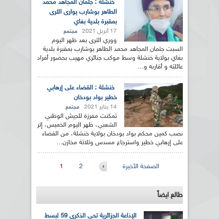
خنشلة : جثمان المجاهد محمد
الطاهر بوشارب يوارى الثرى
بمقبرة بلدية بغاي
17 أبريل 2021
مجتمع
ووري الثرى بعد ظهر اليوم
السبت جثمان المجاهد محمد الطاهر بوشارب بمقبرة بلدية
بغاي بولاية خنشلة وسط موكب جنائزي مهيب بحضور أفراد
عائلته و أقاربه و...
خنشلة : القضاء على إرهابي
خطير بواد بودخان
14 يناير 2021
مجتمع
تمكنت مفرزة للجيش الوطني
الشعبي، ظهر اليوم الخميس، إثر
نصب كمين محكم بواد بودخان بولاية خنشلة، من القضاء
على إرهابي خطير واسترجاع مسدس وثلاثة مخازن...
الصفحات
الصفحة الأخيرة
2
1
طالع ايضاً
الإذاعة الجزائرية تحي الذكرى 59 لبسط