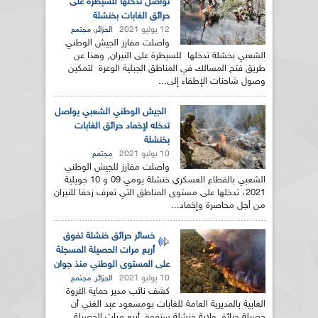
تواصل تدخلها للسيطرة على
حرائق الغابات بخنشلة
12 يوليو 2021
,
الجزائر
مجتمع
واصلت مفارز الجيش الوطني
الشعبي بخشلة تدخلها للسيطرة على النيران, وهذا عن
طريق فتح المسالك في المناطق الجبلية الوعرة لتمكين
وصول شاحنات الإطفاء إلى...
الجيش الوطني الشعبي يواصل
تدخله لإخماد حرائق الغابات
بخنشلة
10 يوليو 2021
مجتمع
واصلت مفارز للجيش الوطني
الشعبي بالقطاع العسكري خنشلة يومي 09 و 10 جويلية
2021، تدخلها على مستوى المناطق التي تعرف زحفا للنيران
من أجل محاصرة وإخماد...
خسائر حرائق خنشلة تفوق
أربع مرات الحصيلة المسجلة
على المستوى الوطني منذ جوان
10 يوليو 2021
,
الجزائر
مجتمع
كشف نائب مدير حماية الثروة
الغابية بالمديرية العامة للغابات بومسعود عبد الغني أن
حصيلة حرائق ولاية خنشلة ستفوق أربع مرات الحصيلة