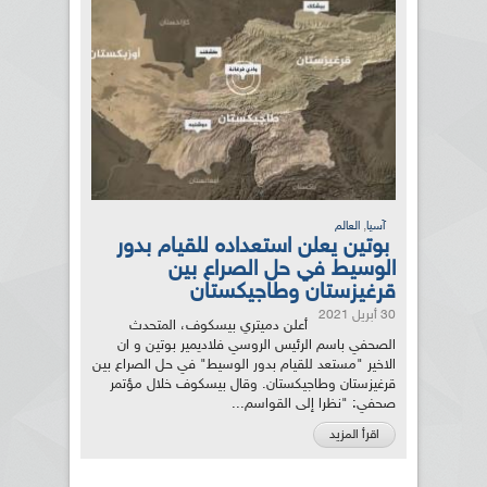
,
آسيا
العالم
بوتين يعلن استعداده للقيام بدور
الوسيط في حل الصراع بين
قرغيزستان وطاجيكستان
30 أبريل 2021
أعلن دميتري بيسكوف، المتحدث
الصحفي باسم الرئيس الروسي فلاديمير بوتين و ان
الاخير "مستعد للقيام بدور الوسيط" في حل الصراع بين
قرغيزستان وطاجيكستان. وقال بيسكوف خلال مؤتمر
صحفي: "نظرا إلى القواسم...
اقرأ المزيد