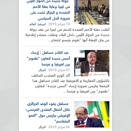
جولة جديدة من الحوار الليبي
في ليبيا برعاية بعثة الأمم
المتحدة و الجزائر تشدد على
ضرورة الحل السياسي
10 فبراير 2015
,
افريقيا
العالم
أعلنت بعثة الأمم المتحدة للدعم في ليبيا عن عقد جولة
جديدة من الحوار الليبي داخل البلاد ونقلت مصادر إعلامية
عن بيان للبعثة أنها "تقوم بتيسير اجتماع...
عبد القادر مساهل : إرساء
أسس جديدة لتعاون "طموح"
بين افريقيا و فرنسا
07 فبراير 2015
الجزائر
أكد الوزير المنتدب المكلف
بالشؤون المغاربية و الافريقية عبد القادر مساهل هذا
الجمعة بباريس ضرورة إرساء "أسس جديدة" لتعاون
"طموح" بين افريقيا و فرنسا...
مساهل يقود الوفد الجزائري
خلال أشغال المنتدى الفرنسي-
الإفريقي بباريس حول "النمو
المتقاسم"
05 فبراير 2015
الجزائر