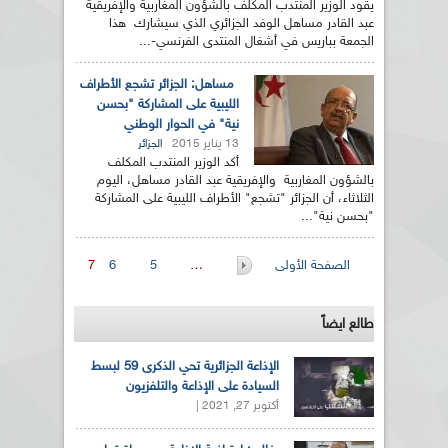
يقود الوزير المنتدب المكلف بالشؤون المغاربية والإفريقية
عبد القادر مساهل الوفد الجزائري الذي سيشارك هذا
الجمعة بباريس في أشغال المنتدى الفرنسي-...
مساهل: الجزائر تشجع الأطراف
الليبية على المشاركة "بحسن
نية" في الحوار الوطني
13 يناير 2015
الجزائر
أكد الوزير المنتدب المكلف
بالشؤون المغاربية والإفريقية عبد القادر مساهل، اليوم
الثلاثاء، أن الجزائر "تشجع" الأطراف الليبية على المشاركة
"بحسن نية"...
الصفحات
الصفحة الأولى
…
5
6
7
طالع ايضاً
الإذاعة الجزائرية تحي الذكرى 59 لبسط
السيادة على الإذاعة والتلفزيون
أكتوبر 27, 2021 |