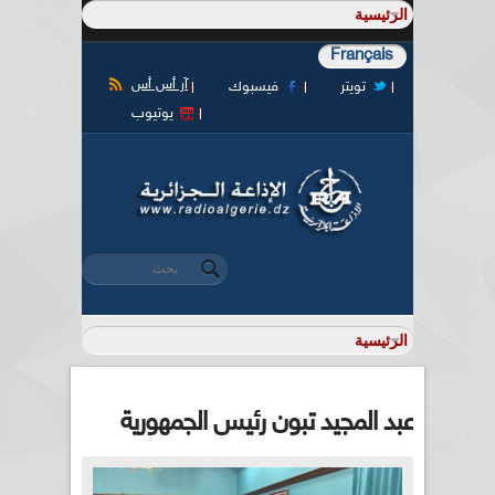
Français
آر أس أس
تويتر
فيسبوك
يوتيوب
‏بحث ‏
استمارة البحث
عبد المجيد تبون رئيس الجمهورية