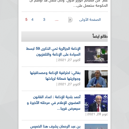
علم من مصالح الوزير الأول. وكان سلال قد أوضح أن
الحكومة ستعمل على...
الصفحات
الصفحة الأولى
…
3
4
5
طالع ايضاً
الإذاعة الجزائرية تحي الذكرى 59 لبسط
السيادة على الإذاعة والتلفزيون
أكتوبر 27, 2021 |
بغالي: احترافية الإذاعة ومصداقيتها
وجواريتها ضمانة لريادتها
أكتوبر 27, 2021 |
أحمد بلدية للإذاعة : اعداد القانون
العضوي للإعلام في مرحلته الأخيرة و
سيعرض قريبا...
أكتوبر 28, 2021 |
بن عبد الرحمان يشرف هذا الخميس