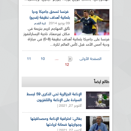
فرنسا تسحق جاميكا وديا
بثمانية أهداف نظيفة (فديو)
09 يونيو 2014
كرة القدم
تألق المهاجم كريم بنزيمة في
مكان غيرمعتاد ناحية اليسارلتفوز
فرنسا على جاميكا بثمانية أهداف نظيفة (8-0) في مباراة
ودية أمس الأحد قبل كأس العالم لكرة...
الصفحات
الصفحة الأولى
…
10
11
12
طالع ايضاً
الإذاعة الجزائرية تحي الذكرى 59 لبسط
السيادة على الإذاعة والتلفزيون
أكتوبر 27, 2021 |
بغالي: احترافية الإذاعة ومصداقيتها
وجواريتها ضمانة لريادتها
أكتوبر 27, 2021 |