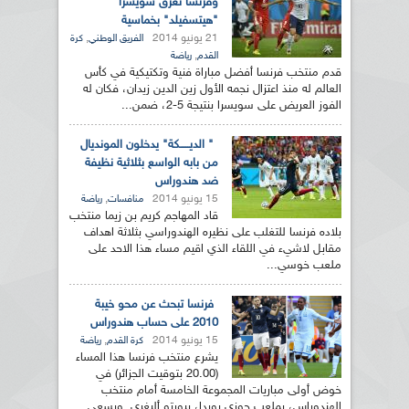
وفرنسا تغرق سويسرا
"هيتسفيلد" بخماسية
21 يونيو 2014
,
الفريق الوطني
كرة
,
القدم
رياضة
قدم منتخب فرنسا أفضل مباراة فنية وتكتيكية في كأس
العالم له منذ اعتزال نجمه الأول زين الدين زيدان، فكان له
الفوز العريض على سويسرا بنتيجة 5-2، ضمن...
" الديـــــكة" يدخلون المونديال
من بابه الواسع بثلاثية نظيفة
ضد هندوراس
15 يونيو 2014
,
منافسات
رياضة
قاد المهاجم كريم بن زيما منتخب
بلاده فرنسا للتغلب على نظيره الهندوراسي بثلاثة اهداف
مقابل لاشيء في اللقاء الذي اقيم مساء هذا الاحد على
ملعب خوسي...
فرنسا تبحث عن محو خيبة
2010 على حساب هندوراس
15 يونيو 2014
,
كرة القدم
رياضة
يشرع منتخب فرنسا هذا المساء
(20.00 بتوقيت الجزائر) في
خوض أولى مباريات المجموعة الخامسة أمام منتخب
الهندوراس، بملعب جوزي بوردا، ببورتو أليغري. ويسعى...