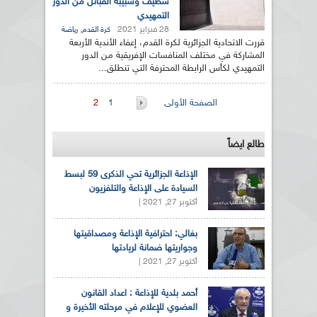
سطيف وشبيبة القبائل من الدور
التمهيدي
28 فبراير 2021
,
كرة القدم
رياضة
قررت الاتحادية الجزائرية لكرة القدم، إعفاء الأندية الأربعة
المشاركة في مختلف المنافسات الإفريقية من الدور
التمهيدي لكأس الرابطة المحترفة التي تنطلق...
الصفحات
الصفحة الأولى
1
2
طالع ايضاً
الإذاعة الجزائرية تحي الذكرى 59 لبسط
السيادة على الإذاعة والتلفزيون
أكتوبر 27, 2021 |
بغالي: احترافية الإذاعة ومصداقيتها
وجواريتها ضمانة لريادتها
أكتوبر 27, 2021 |
أحمد بلدية للإذاعة : اعداد القانون
العضوي للإعلام في مرحلته الأخيرة و