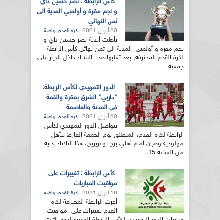
كأس الرابطة : نصر حسين داي
و نجم مقرة و أولمبي المدية الى
ثمن النهائي
20 أبريل 2021
,
كرة القدم
رياضة
تأهلت أندية نصر حسين داي و
نجم مقرة و أولمبي المدية الى ثمن نهائي كأس الرابطة
لكرة القدم المحترفة, بعد تغلبها هذا الثلاثاء داخل الديار على
جمعية...
الدور التمهيدي لكأس الرابطة:
"داربي" الشرق بمقرة والقمة
في المدية والعاصمة
20 أبريل 2021
,
كرة القدم
رياضة
يتواصل الدور التمهيدي لكأس
الرابطة لكرة القدم، المنطلق يوم الجمعة الفارط بتأهل
مولودية وهران أمام أهلي برج بوعريريج، هذا الثلاثاء بداية
من الساعة 15:...
كأس الرابطة : تغييرات على
مواقيت المباريات
18 أبريل 2021
,
كرة القدم
رياضة
أجرت الرابطة المحترفة لكرة
القدم تغييرات على مواقيت