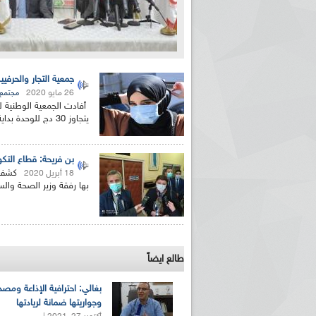
جمعية التجار والحرفيين: تسويق ك
26 مايو 2020
مجتمع
أفادت الجمعية الوطنية للت
يتجاوز 30 دج للوحدة بداية من الأسبوع المقبل. وجاء...
بن فريحة: قطاع التكوين الم
كشف و
18 أبريل 2020
بها رفقة وزير الصحة والس
طالع ايضاً
بغالي: احترافية الإذاعة ومصد
وجواريتها ضمانة لريادتها