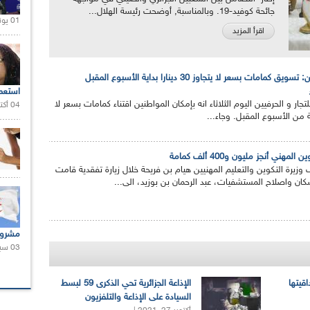
جائحة كوفيد-19. وبالمناسبة, أوضحت رئيسة الهلال...
01 يونيو 2021 |
اقرأ المزيد
مامات بسعر لا يتجاوز 30 دينارا بداية الأسبوع المقبل
استعم
جار و الحرفيين اليوم الثلاثاء انه بإمكان المواطنين اقتناء كمامات بسعر لا
04 أكتوبر 2020 |
هني أنجز مليون و400 ألف كمامة
زيرة التكوين والتعليم المهنيين هيام بن فريحة خلال زيارة تفقدية قامت
كان واصلاح المستشفيات، عبد الرحمان بن بوزيد، الى...
مشروع
03 سبتمبر 2020 |
اقيتها
الإذاعة الجزائرية تحي الذكرى 59 لبسط
السيادة على الإذاعة والتلفزيون