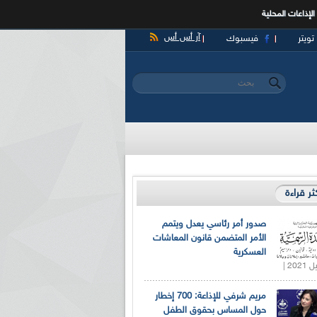
الإذاعات المحلية
آر أس أس
تويتر
فيسبوك
‏بحث ‏
استمارة البحث
كثر قراءة
صدور أمر رئاسي يعدل ويتمم
الأمر المتضمن قانون المعاشات
العسكرية
مريم شرفي للإذاعة: 700 إخطار
حول المساس بحقوق الطفل