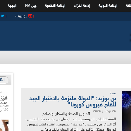
الثة
الإذاعة الدولية
إذاعة القرآن
الإذاعة الثقافية
جيل FM
البهجة
يوتيوب
الأ
صحة
بن بوزيد: "الدولة ملتزمة بالاختيار الجيد
للقاح فيروس كورونا"
20 أبريل 2021 |
26 نوفمبر 2020
أكّد وزير الصحة والسكان وإصلاح
المستشفيات, البروفيسور عبد الرحمان بن بوزيد، هذا الخميس،
أنّ الجزائر في مسعى "جد حذر" بخصوص اقتناء لقاح فيروس
كورونا، مجدّدًا التأكيد على التزام الدولة بالقيام بـ"...