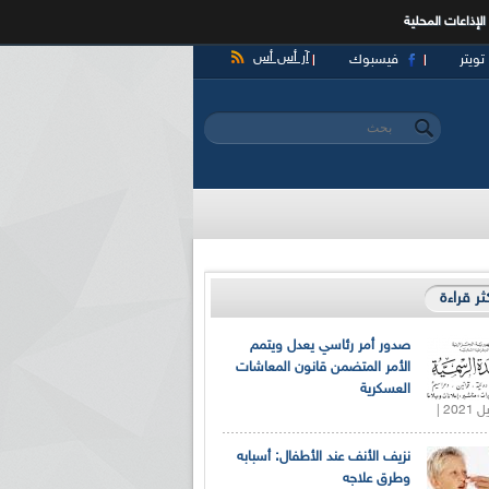
الإذاعات المحلية
آر أس أس
تويتر
فيسبوك
‏بحث ‏
استمارة البحث
كثر قراءة
صدور أمر رئاسي يعدل ويتمم
الأمر المتضمن قانون المعاشات
العسكرية
نزيف الأنف عند الأطفال: أسبابه
وطرق علاجه