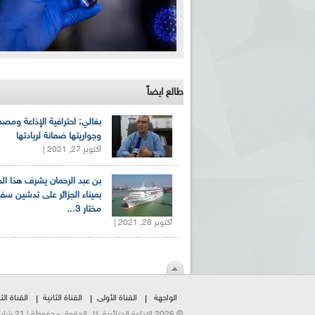
طالع ايضاً
بغالي: احترافية الإذاعة ومصد
وجواريتها ضمانة لريادتها
أكتوبر 27, 2021 |
بن عبد الرحمان يشرف هذا ا
بميناء الجزائر على تدشين سف
مختار 3...
أكتوبر 28, 2021 |
الواجهة
القناة الأولى
القناة الثانية
القناة الثا
© 2026 الإذاعة الجزائرية. كل الحقوق محفوظة | 21 شارع الشهداء | هاتف:023500301 | فاكس:021230823/25