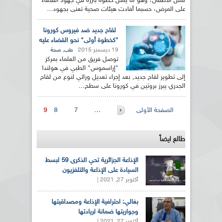
شلل الأطفال، وهو ما يمثل خطوة بارزة في جهود القضاء
على المرض، حسبما أفادت هيئات صحية تعنى بجهود...
لقاح جديد ضد فيروس كورونا
"كخطوة أولى" نحو القضاء عليه
19 ديسمبر 2015
,
طب
صحة
توصل فريق من العلماء بمركز
"إراسموس" الطبي في هولندا
إلى تطوير لقاح جديد, بعد إجراء تعديل وراثي لنوع من لقاح
الجدري يبرز بروتين في كورونا على سطح...
الصفحات
الصفحة الأولى
…
7
8
9
طالع ايضاً
الإذاعة الجزائرية تحي الذكرى 59 لبسط
السيادة على الإذاعة والتلفزيون
أكتوبر 27, 2021 |
بغالي: احترافية الإذاعة ومصداقيتها
وجواريتها ضمانة لريادتها
أكتوبر 27, 2021 |