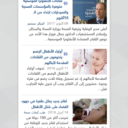
لقاحات الأنفلونزا الموسمية
متوفرة بالمؤسسات الصحية
والصيدليات ابتداء من الـ
15أكتوبر
08 أكتوبر 2017
,
الجزائر
مجتمع
أعلن مدير الوقاية وترقية الصحة بوزارة الصحة والسكان
وإصلاح المستشفيات الدكتور جمال فورار هذا الأحد عن
توفير اللقاح المضادة للأنفلونزا الموسمية...
أولياء الأطفال الرضع
يتخوفون من اللقاحات
المقدمة لأبنائهم
تخوف أولياء
11 أكتوبر 2016
الأطفال الرضع من اللقاحات
المقدمة لأبنائهم إذ تم تسجيل وفاة ثلاث رضع في فترة
وجيزة ،مشيرين إلى أن اللقاح يجب أن تجرى عليه التجارب
قبل...
لقاح جديد يمثل طفرة في جهود
القضاء على شلل الأطفال
18 أبريل 2016
,
,
طب
أبحاث
صحة
شرعت أكثر من 150 دولة في
استخدام لقاح جديد للوقاية من